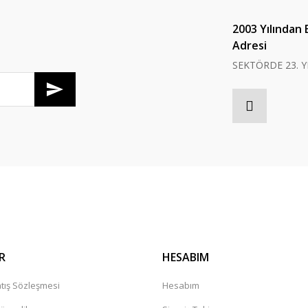
Yorum Yaz
2003 Yılından 
Adresi
SEKTÖRDE 23. Y
Gönder
R
HESABIM
tış Sözleşmesi
Hesabım