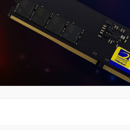
er konularda yetersiz gördüğünüz noktaları öneri formunu kullanarak tarafım
Bu ürüne ilk yorumu siz yapın!