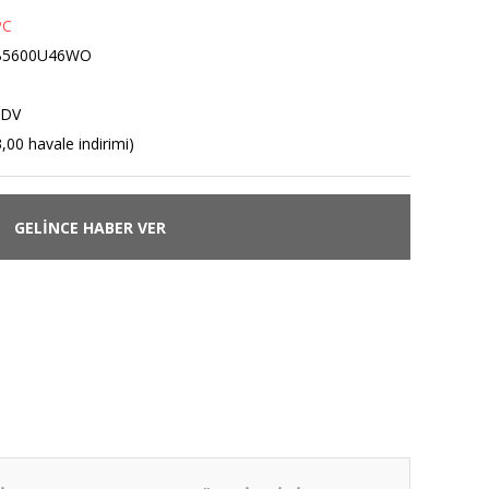
PC
5600U46WO
KDV
,00 havale indirimi)
GELİNCE HABER VER