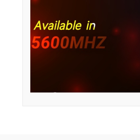
Bu ürünün fiyat bilgisi, resim, ürün açıklamalarında ve diğ
Görüş ve önerileriniz için teşekkür ederiz.
Ürün resmi kalitesiz, bozuk veya görüntülenemiyor.