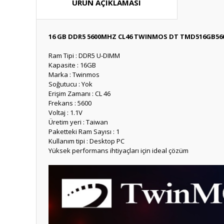
ÜRÜN AÇIKLAMASI
16 GB DDR5 5600MHZ CL46 TWINMOS DT TMD516GB5
Ram Tipi : DDR5 U-DIMM
Kapasite : 16GB
Marka : Twinmos
Soğutucu : Yok
Erişim Zamanı : CL 46
Frekans : 5600
Voltaj : 1.1V
Üretim yeri : Taiwan
Paketteki Ram Sayısı : 1
Kullanım tipi : Desktop PC
Yüksek performans ihtiyaçları için ideal çözüm