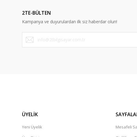
Ürün açıklamasında eksik bilgiler bulunuyor.
2TE-BÜLTEN
Ürün bilgilerinde hatalar bulunuyor.
Kampanya ve duyurulardan ilk siz haberdar olun!
Ürün fiyatı diğer sitelerden daha pahalı.
Bu ürüne benzer farklı alternatifler olmalı.
ÜYELİK
SAYFALA
Yeni Üyelik
Mesafeli Sa