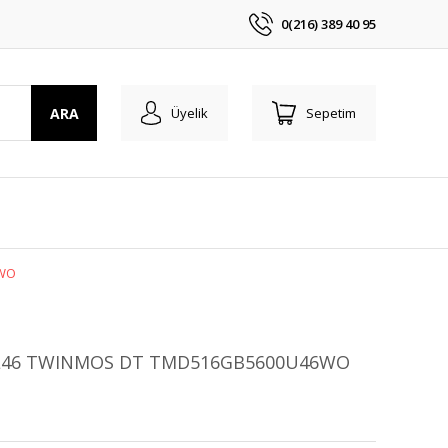
0(216) 389 40 95
ARA
Üyelik
Sepetim
6WO
CL46 TWINMOS DT TMD516GB5600U46WO