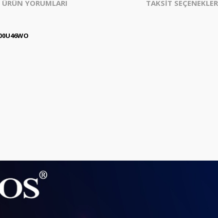
ÜRÜN YORUMLARI
TAKSİT SEÇENEKLER
600U46WO