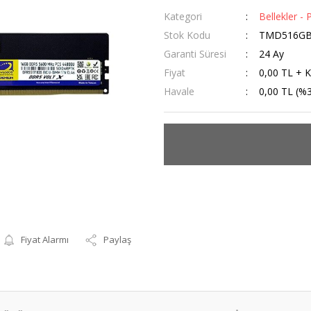
Kategori
Bellekler - 
Stok Kodu
TMD516GB
Garanti Süresi
24 Ay
Fiyat
0,00 TL + 
Havale
0,00 TL (%3
Fiyat Alarmı
Paylaş