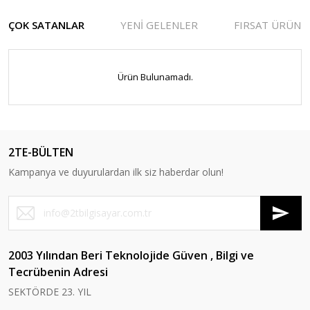
ÇOK SATANLAR
YENİ GELENLER
FIRSAT ÜRÜNL
Ürün Bulunamadı.
2TE-BÜLTEN
Kampanya ve duyurulardan ilk siz haberdar olun!
TÜKENDİ
TÜKENDİ
2003 Yılından Beri Teknolojide Güven , Bilgi ve
Inca
Lenovo
Philips
Kingston
Tecrübenin Adresi
INCA ITPC-06T TYPE-C HUB X4
LENOVO THINKPAD
PHILIPS 27 271V8LAB-00 LED
Kingston 8 GB 1600 MHz DDR3
SEKTÖRDE 23. YIL
HDMI+ VGA+ USB3+PD100W
NOTEBOOK SIRT ÇANTASI
MM 100HZ HDMI,VGA Monitör
CL11 KVR16N11/8 Ram