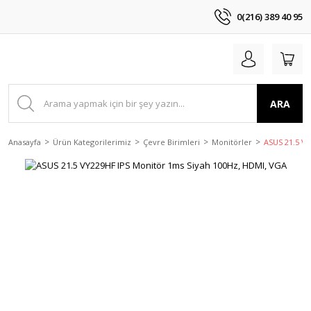
0(216) 389 40 95
ARA
Anasayfa
Ürün Kategorilerimiz
Çevre Birimleri
Monitörler
ASUS 21.5 V