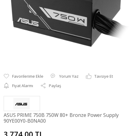
Yorum Yaz
Tavsiye Et
Fiyat Alarmı
Paylaş
ASUS PRIME 750B 750W 80+ Bronze Power Supply
90YE00Y0-B0NA00
3.774,00 TL