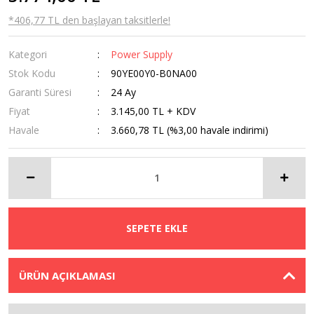
*406,77 TL den başlayan taksitlerle!
Kategori
Power Supply
Stok Kodu
90YE00Y0-B0NA00
Garanti Süresi
24 Ay
Fiyat
3.145,00 TL + KDV
Havale
3.660,78 TL (%3,00 havale indirimi)
SEPETE EKLE
ÜRÜN AÇIKLAMASI