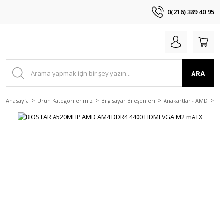
0(216) 389 40 95
ARA
Anasayfa
Ürün Kategorilerimiz
Bilgisayar Bileşenleri
Anakartlar - AMD
B