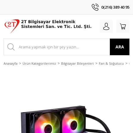
0(216) 389 40 95
ARA
Anasayfa
Ürün Kategorilerimiz
Bilgisayar Bileşenleri
Fan & Soğutucu
CO