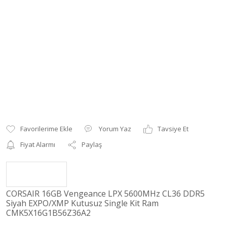
Yorum Yaz
Tavsiye Et
Fiyat Alarmı
Paylaş
CORSAIR 16GB Vengeance LPX 5600MHz CL36 DDR5
Siyah EXPO/XMP Kutusuz Single Kit Ram
CMK5X16G1B56Z36A2