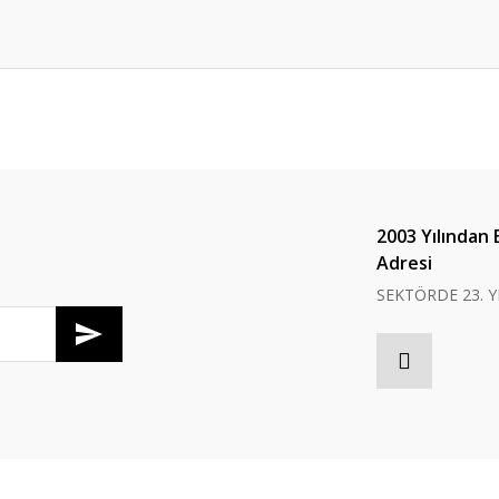
er konularda yetersiz gördüğünüz noktaları öneri formunu kullanarak tarafım
Bu ürüne ilk yorumu siz yapın!
Yorum Yaz
2003 Yılından 
Adresi
SEKTÖRDE 23. Y
Gönder