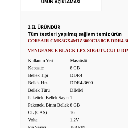
ÜRÜN AÇIKLAMASI
2.EL ÜRÜNDÜR
Tüm testleri yapılmış sağlam temiz ürün
CORSAIR CMK8GX4M1Z3600C18 8GB DDR4 3
VENGEANCE BLACK LPX SOGUTUCULU DI
Kullanım Yeri
Masaüstü
Kapasite
8 GB
Bellek Tipi
DDR4
Bellek Hızı
DDR4-3600
Bellek Türü
DIMM
Paketteki Bellek Sayısı
1
Paketteki Birim Bellek
8 GB
CL (CAS)
16
Voltaj
1.2V
Pin Sayısı
288 PIN