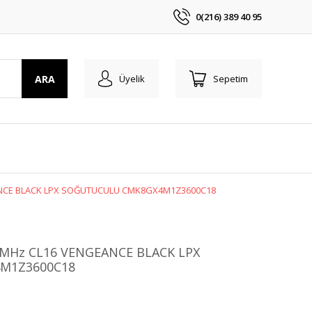
0(216) 389 40 95
ARA
Üyelik
Sepetim
ANCE BLACK LPX SOĞUTUCULU CMK8GX4M1Z3600C18
0MHz CL16 VENGEANCE BLACK LPX
M1Z3600C18