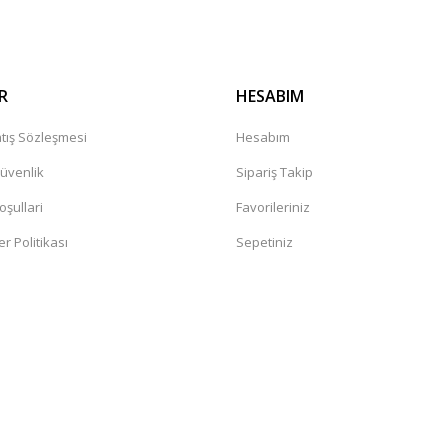
R
HESABIM
tış Sözleşmesi
Hesabım
Güvenlik
Sipariş Takip
oşullari
Favorileriniz
er Politikası
Sepetiniz