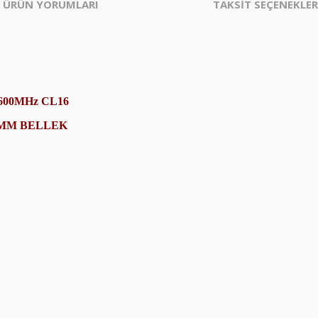
ÜRÜN YORUMLARI
TAKSİT SEÇENEKLER
600MHz CL16
MM BELLEK