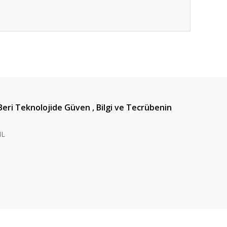
ıza iletebilirsiniz.
Beri Teknolojide Güven , Bilgi ve Tecrübenin
IL