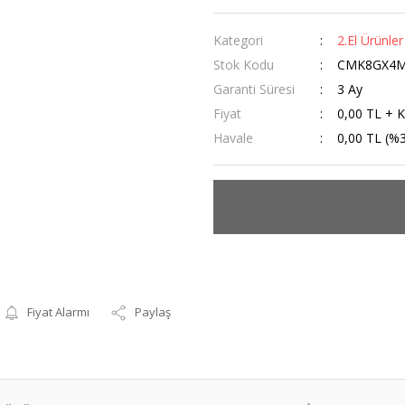
Kategori
2.El Ürünler
Stok Kodu
CMK8GX4M
Garanti Süresi
3 Ay
Fiyat
0,00 TL + 
Havale
0,00 TL (%3
Fiyat Alarmı
Paylaş