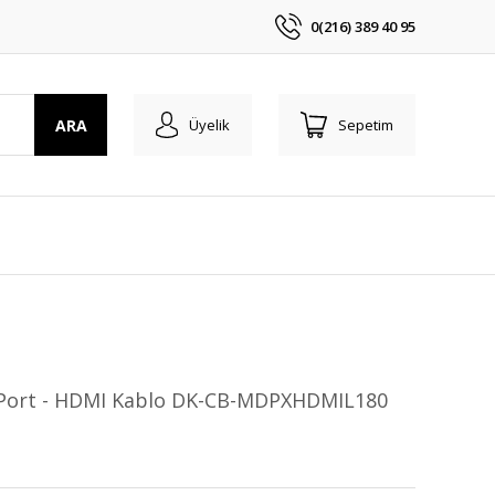
0(216) 389 40 95
ARA
Üyelik
Sepetim
 Port - HDMI Kablo DK-CB-MDPXHDMIL180