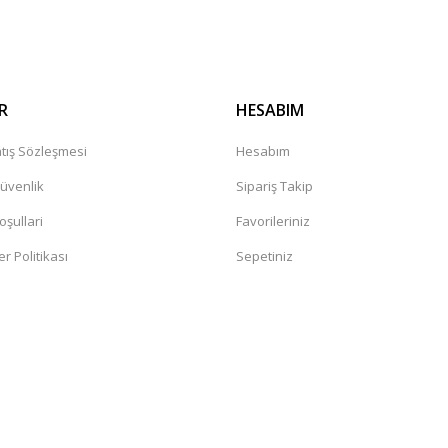
R
HESABIM
tış Sözleşmesi
Hesabım
Güvenlik
Sipariş Takip
oşullari
Favorileriniz
er Politikası
Sepetiniz