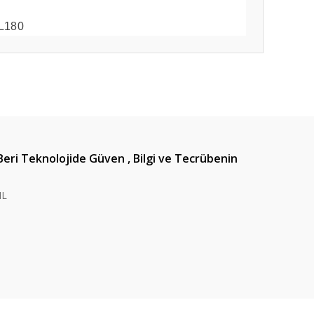
L180
ıza iletebilirsiniz.
Beri Teknolojide Güven , Bilgi ve Tecrübenin
IL