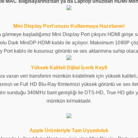
ılı MAC Bilgisayarınızdan ya da Laptop'unuzdan HDMI Moni
Mini Display Port'unuzu Kullanmaya Hazırlanın!
a görmeye başladığımız Mini Display Port çıkışını HDMI girişe 
yolu Dark MiniDP-HDMI kablo ile açılıyor. Maksimum 1080P çözü
y Port kablo ile kusursuz görüntü ve ses aktarımına sahip olaca
Yüksek Kaliteli Dijital İçerik Keyfi
a varan veri transferini mümkün kılabilmek için yüksek kaliteli,
nızı ve Full HD Blu-Ray filmlerinizi yüksek görüntü ve ses iletim
kablo sunduğu 340MHz bant genişliği ile DTS-HD, True HD gibi yü
mümkün kılmaktadır.
Apple Ürünleriyle Tam Uyumluluk