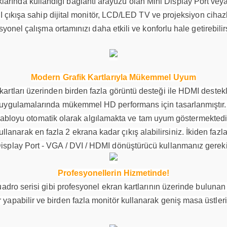
rında kullandığı bağlantı arayüzü olan Mini Display Port veya T
 çıkışa sahip dijital monitör, LCD/LED TV ve projeksiyon cihazla
syonel çalışma ortamınızı daha etkili ve konforlu hale getirebilir
Modern Grafik Kartlarıyla Mükemmel Uyum
 kartları üzerinden birden fazla görüntü desteği ile HDMI deste
 uygulamalarında mükemmel HD performans için tasarlanmıştır. 
abloyu otomatik olarak algılamakta ve tam uyum göstermektedi
lanarak en fazla 2 ekrana kadar çıkış alabilirsiniz. İkiden fazla
isplay Port - VGA / DVI / HDMI dönüştürücü kullanmanız gereki
Profesyonellerin Hizmetinde!
 serisi gibi profesyonel ekran kartlarının üzerinde bulunan M
r yapabilir ve birden fazla monitör kullanarak geniş masa üstler