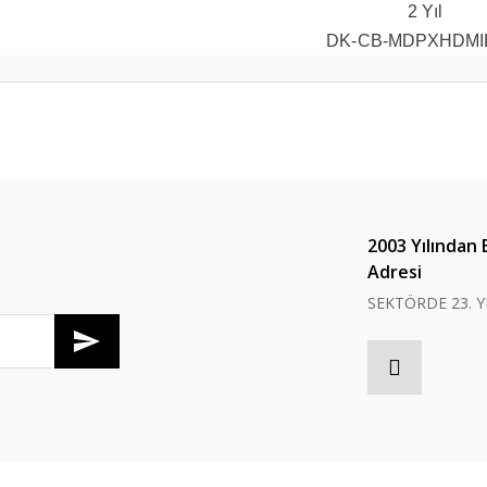
2 Yıl
DK-CB-MDPXHDMI
er konularda yetersiz gördüğünüz noktaları öneri formunu kullanarak tarafım
Bu ürüne ilk yorumu siz yapın!
Yorum Yaz
2003 Yılından 
Adresi
SEKTÖRDE 23. Y
Gönder