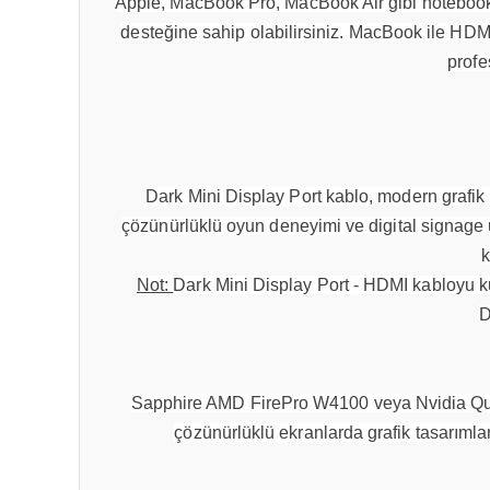
Apple, MacBook Pro, MacBook Air gibi notebookla
desteğine sahip olabilirsiniz. MacBook ile HDMI
profe
Dark Mini Display Port kablo, modern grafik
çözünürlüklü oyun deneyimi ve digital signage
k
Not:
Dark Mini Display Port - HDMI kabloyu kul
D
Sapphire AMD FirePro W4100 veya Nvidia Quadro
çözünürlüklü ekranlarda grafik tasarımla