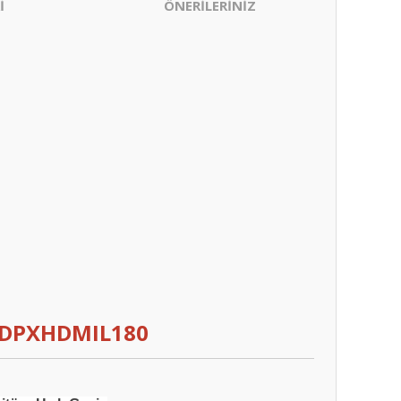
İ
ÖNERİLERİNİZ
-MDPXHDMIL180