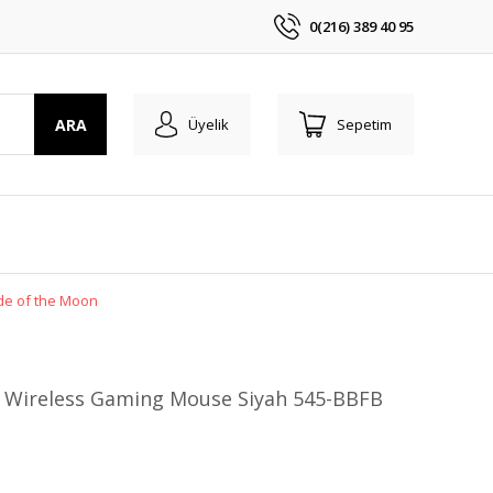
0(216) 389 40 95
ARA
Üyelik
Sepetim
de of the Moon
 Wireless Gaming Mouse Siyah 545-BBFB