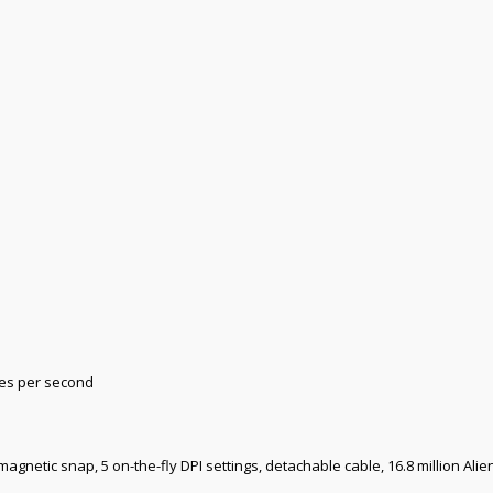
hes per second
netic snap, 5 on-the-fly DPI settings, detachable cable, 16.8 million AlienFX