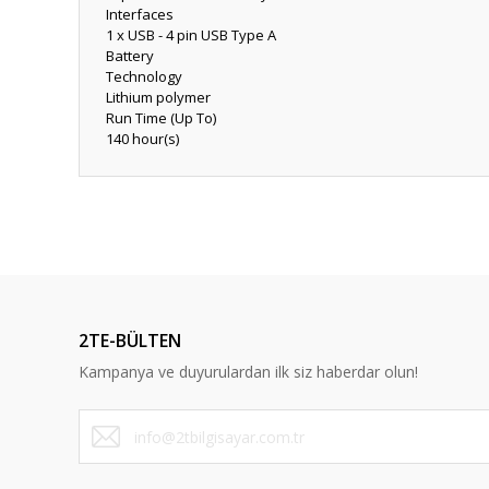
Interfaces
1 x USB - 4 pin USB Type A
Battery
Technology
Lithium polymer
Run Time (Up To)
140 hour(s)
Bu ürünün fiyat bilgisi, resim, ürün açıklamalarında ve diğ
Görüş ve önerileriniz için teşekkür ederiz.
Ürün resmi kalitesiz, bozuk veya görüntülenemiyor.
Ürün açıklamasında eksik bilgiler bulunuyor.
2TE-BÜLTEN
Ürün bilgilerinde hatalar bulunuyor.
Kampanya ve duyurulardan ilk siz haberdar olun!
Ürün fiyatı diğer sitelerden daha pahalı.
Bu ürüne benzer farklı alternatifler olmalı.