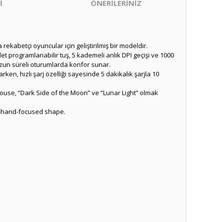
İ
ÖNERİLERİNİZ
abetçi oyuncular için geliştirilmiş bir modeldir.
det programlanabilir tuş, 5 kademeli anlık DPI geçişi ve 1000
 uzun süreli oturumlarda konfor sunar.
n, hızlı şarj özelliği sayesinde 5 dakikalık şarjla 10
ouse, “Dark Side of the Moon” ve “Lunar Light” olmak
ht-hand-focused shape.