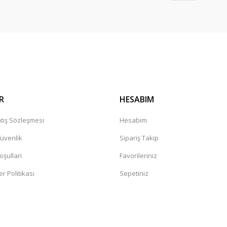
Gönder
R
HESABIM
tış Sözleşmesi
Hesabım
Güvenlik
Sipariş Takip
oşullari
Favorileriniz
er Politikası
Sepetiniz