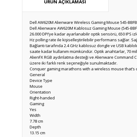
ÜRÜN AÇIKLAMASI
Dell AW620M Alienware Wireless Gaming Mouse 545-BBFB
Dell Alienware AW620M Kablosuz Gaming Mouse (545-BBFB), y
26.000 DPI’ye kadar ayarlanabilir optik sensörü, 650 IPS izl
Hz polling rate ile kişiselleştirilebilir performans sağlar
Bağlantı tarafında 2.4 GHz kablosuz dongle ve USB kablolu
saate kadar kullanım mümkündür. Optik anahtarlar, 70 milyo
AlienFX RGB aydınlatma desteği ve Alienware Command Cent
üzere iki farklı renk seçeneğiyle sunulmaktadır.
Conquer gaming marathons with a wireless mouse that’s craf
General
Device Type
Mouse
Orientation
Right-handed
Gaming
Yes
Width
7.78 cm
Depth
13.15 cm