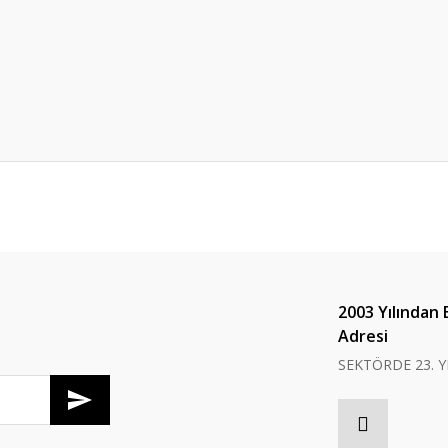
er konularda yetersiz gördüğünüz noktaları öneri formunu kullanarak tarafım
Bu ürüne ilk yorumu siz yapın!
Yorum Yaz
2003 Yılından 
Adresi
SEKTÖRDE 23. Y