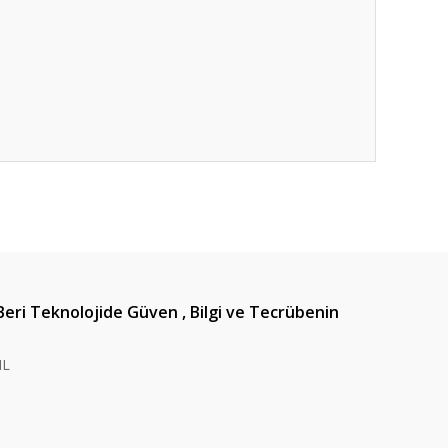
ıza iletebilirsiniz.
Beri Teknolojide Güven , Bilgi ve Tecrübenin
IL