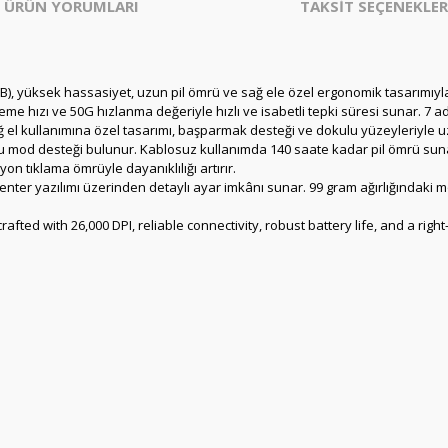
ÜRÜN YORUMLARI
TAKSİT SEÇENEKLER
üksek hassasiyet, uzun pil ömrü ve sağ ele özel ergonomik tasarımıyla rek
eme hızı ve 50G hızlanma değeriyle hızlı ve isabetli tepki süresi sunar. 7 a
. Sağ el kullanımına özel tasarımı, başparmak desteği ve dokulu yüzeyleriyle
 mod desteği bulunur. Kablosuz kullanımda 140 saate kadar pil ömrü sunarke
n tıklama ömrüyle dayanıklılığı artırır.
er yazılımı üzerinden detaylı ayar imkânı sunar. 99 gram ağırlığındaki m
ted with 26,000 DPI, reliable connectivity, robust battery life, and a rig