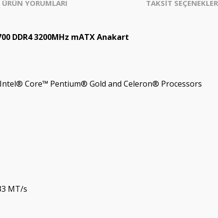
ÜRÜN YORUMLARI
TAKSİT SEÇENEKLER
1700 DDR4 3200MHz mATX Anakart
 Intel® Core™ Pentium® Gold and Celeron® Processors
33 MT/s