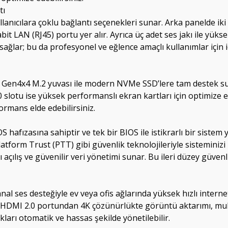
tı
nıcılara çoklu bağlantı seçenekleri sunar. Arka panelde iki
abit LAN (RJ45) portu yer alır. Ayrıca üç adet ses jakı ile yüks
ağlar; bu da profesyonel ve eğlence amaçlı kullanımlar için ide
Gen4x4 M.2 yuvası ile modern NVMe SSD’lere tam destek sun
.0 slotu ise yüksek performanslı ekran kartları için optimize 
rmans elde edebilirsiniz.
fızasına sahiptir ve tek bir BIOS ile istikrarlı bir sistem y
form Trust (PTT) gibi güvenlik teknolojileriyle sisteminizi k
ı açılış ve güvenilir veri yönetimi sunar. Bu ileri düzey güven
l ses desteğiyle ev veya ofis ağlarında yüksek hızlı internet
. HDMI 2.0 portundan 4K çözünürlükte görüntü aktarımı, mul
kları otomatik ve hassas şekilde yönetilebilir.