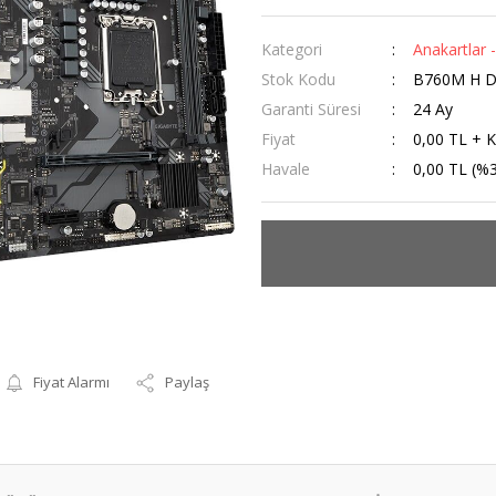
Kategori
Anakartlar -
Stok Kodu
B760M H 
Garanti Süresi
24 Ay
Fiyat
0,00 TL + 
Havale
0,00 TL (%3
Fiyat Alarmı
Paylaş