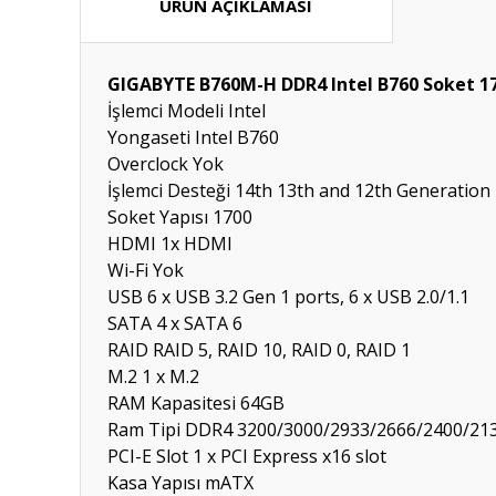
ÜRÜN AÇIKLAMASI
GIGABYTE B760M-H DDR4 Intel B760 Soket 
İşlemci Modeli
Intel
Yongaseti
Intel B760
Overclock
Yok
İşlemci Desteği
14th 13th and 12th Generation
Soket Yapısı
1700
HDMI
1x HDMI
Wi-Fi
Yok
USB
6 x USB 3.2 Gen 1 ports, 6 x USB 2.0/1.1
SATA
4 x SATA 6
RAID
RAID 5, RAID 10, RAID 0, RAID 1
M.2
1 x M.2
RAM Kapasitesi
64GB
Ram Tipi
DDR4 3200/3000/2933/2666/2400/21
PCI-E Slot
1 x PCI Express x16 slot
Kasa Yapısı
mATX