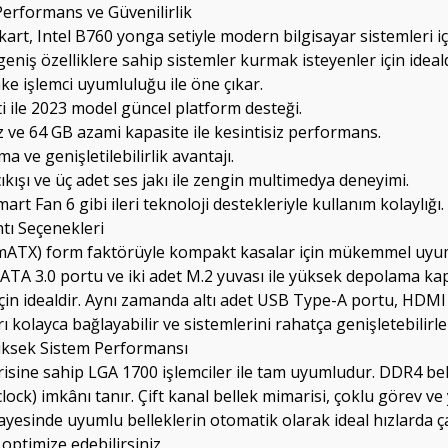
rformans ve Güvenilirlik
 Intel B760 yonga setiyle modern bilgisayar sistemleri için
ş özelliklere sahip sistemler kurmak isteyenler için idealdi
ke işlemci uyumluluğu ile öne çıkar.
i ile 2023 model güncel platform desteği.
z ve 64 GB azami kapasite ile kesintisiz performans.
a ve genişletilebilirlik avantajı.
ışı ve üç adet ses jakı ile zengin multimedya deneyimi.
t Fan 6 gibi ileri teknoloji destekleriyle kullanım kolaylığı.
tı Seçenekleri
TX) form faktörüyle kompakt kasalar için mükemmel uyum s
TA 3.0 portu ve iki adet M.2 yuvası ile yüksek depolama kapa
için idealdir. Aynı zamanda altı adet USB Type-A portu, HDMI 2.
 kolayca bağlayabilir ve sistemlerini rahatça genişletebilirle
Yüksek Sistem Performansı
sine sahip LGA 1700 işlemciler ile tam uyumludur. DDR4 bell
lock) imkânı tanır. Çift kanal bellek mimarisi, çoklu görev
 sayesinde uyumlu belleklerin otomatik olarak ideal hızlarda
 optimize edebilirsiniz.