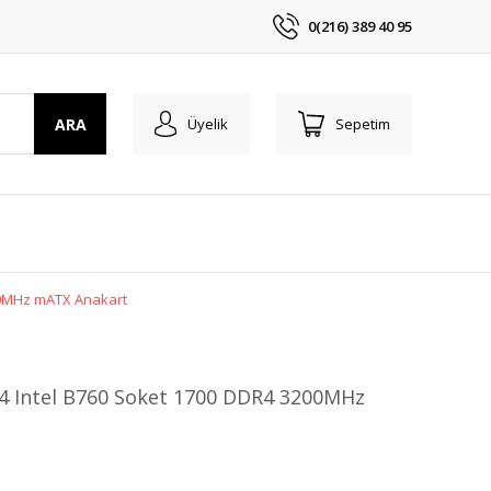
0(216) 389 40 95
ARA
Üyelik
Sepetim
00MHz mATX Anakart
 Intel B760 Soket 1700 DDR4 3200MHz