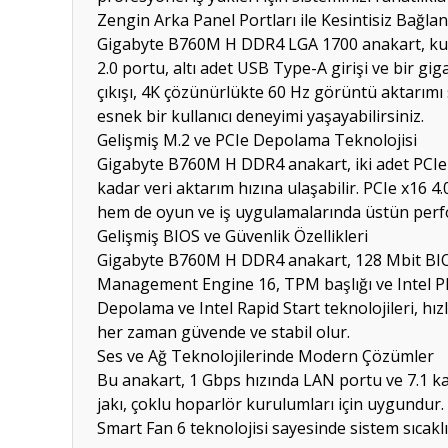
Zengin Arka Panel Portları ile Kesintisiz Bağlan
Gigabyte B760M H DDR4 LGA 1700 anakart, kulla
2.0 portu, altı adet USB Type-A girişi ve bir gig
çıkışı, 4K çözünürlükte 60 Hz görüntü aktarımı s
esnek bir kullanıcı deneyimi yaşayabilirsiniz.
Gelişmiş M.2 ve PCIe Depolama Teknolojisi
Gigabyte B760M H DDR4 anakart, iki adet PCIe 
kadar veri aktarım hızına ulaşabilir. PCIe x16 4
hem de oyun ve iş uygulamalarında üstün perfo
Gelişmiş BIOS ve Güvenlik Özellikleri
Gigabyte B760M H DDR4 anakart, 128 Mbit BIOS ha
Management Engine 16, TPM başlığı ve Intel Plat
Depolama ve Intel Rapid Start teknolojileri, hızl
her zaman güvende ve stabil olur.
Ses ve Ağ Teknolojilerinde Modern Çözümler
Bu anakart, 1 Gbps hızında LAN portu ve 7.1 kana
jakı, çoklu hoparlör kurulumları için uygundur
Smart Fan 6 teknolojisi sayesinde sistem sıcaklı