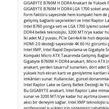
GIGABYTE B760M H DDR4 Anakart ile Yüksek Pe
GIGABYTE B760M H DDR4 LGA 1700 soket anakart,
form faktörü sayesinde hem kompakt hem de geni
gelişmiş bağlantı seçenekleri ve Intel Raptor La
Intel B760 yonga seti ve LGA 1700 işlemci soket
DDR4 bellek teknolojisi, 3200 MT/s’ye kadar hı
İki adet M.2 yuvası, PCIe Gen4x4 ile hızlı depolam
HDMI 2.0 desteği sayesinde 4K 60 Hz görüntü çık
Intel XMP, Intel Rapid Depolama ve Gigabyte Smar
Kompakt Micro ATX Tasarımda Gelişmiş Bağlan
Gigabyte B760M H DDR4 anakart, Micro ATX (mA
anakart, yerden tasarruf sunarken, dört adet SA
yüksek hızlı ekran kartı ve genişletme kartları 
imkânları sunar. Kullanıcılar, güncel donanımları
Intel Raptor Lake ve Geniş Bellek Desteği ile 
Bu GIGABYTE anakart, Intel Raptor Lake mimari
sunar ve 3200 MT/s’ye kadar hız aşırtma (overc
akıcı bir deneyim sağlar. Intel XMP teknolojisi
profesyonel iş yükleri için sisteminizi rahatlıkla