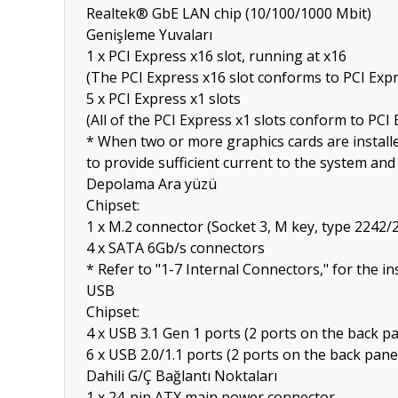
Realtek® GbE LAN chip (10/100/1000 Mbit)
Genişleme Yuvaları
1 x PCI Express x16 slot, running at x16
(The PCI Express x16 slot conforms to PCI Expr
5 x PCI Express x1 slots
(All of the PCI Express x1 slots conform to PCI 
* When two or more graphics cards are install
to provide sufficient current to the system an
Depolama Ara yüzü
Chipset:
1 x M.2 connector (Socket 3, M key, type 224
4 x SATA 6Gb/s connectors
* Refer to "1-7 Internal Connectors," for the i
USB
Chipset:
4 x USB 3.1 Gen 1 ports (2 ports on the back p
6 x USB 2.0/1.1 ports (2 ports on the back pane
Dahili G/Ç Bağlantı Noktaları
1 x 24-pin ATX main power connector