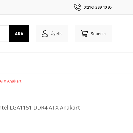
0(216) 389 40 95
ARA
Üyelik
Sepetim
ATX Anakart
ntel LGA1151 DDR4 ATX Anakart