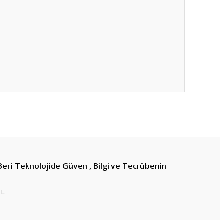
ıza iletebilirsiniz.
Beri Teknolojide Güven , Bilgi ve Tecrübenin
IL