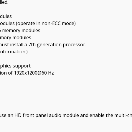
led.
dules
dules (operate in non-ECC mode)
6 memory modules
emory modules
t install a 7th generation processor.
information.)
phics support:
tion of 1920x1200@60 Hz
 use an HD front panel audio module and enable the multi-ch