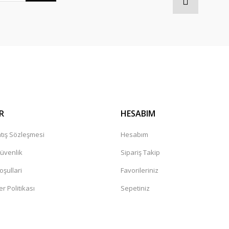
Gönder
R
HESABIM
tış Sözleşmesi
Hesabım
Güvenlik
Sipariş Takip
oşullari
Favorileriniz
er Politikası
Sepetiniz