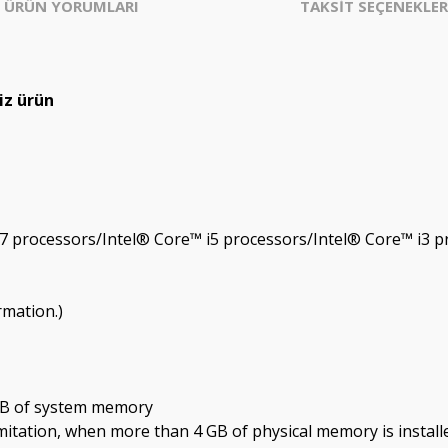
ÜRÜN YORUMLARI
TAKSİT SEÇENEKLER
iz ürün
i7 processors/Intel® Core™ i5 processors/Intel® Core™ i3 
rmation.)
GB of system memory
itation, when more than 4 GB of physical memory is installe