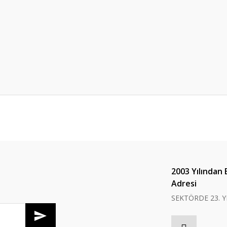
er konularda yetersiz gördüğünüz noktaları öneri formunu kullanarak tarafım
Bu ürüne ilk yorumu siz yapın!
Yorum Yaz
2003 Yılından 
Adresi
SEKTÖRDE 23. Y