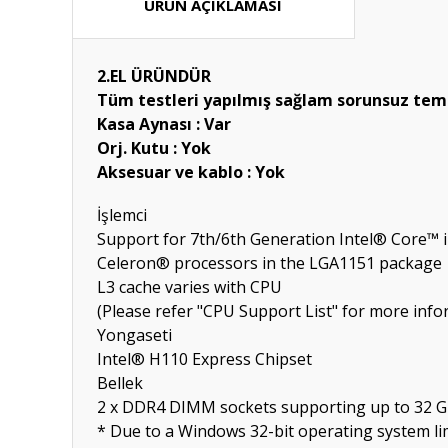
ÜRÜN AÇIKLAMASI
2.EL ÜRÜNDÜR
Tüm testleri yapılmış sağlam sorunsuz tem
Kasa Aynası : Var
Orj. Kutu : Yok
Aksesuar ve kablo : Yok
İşlemci
Support for 7th/6th Generation Intel® Core™ 
Celeron® processors in the LGA1151 package
L3 cache varies with CPU
(Please refer "CPU Support List" for more info
Yongaseti
Intel® H110 Express Chipset
Bellek
2 x DDR4 DIMM sockets supporting up to 32 
* Due to a Windows 32-bit operating system lim