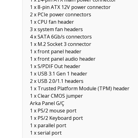
1 x 8-pin ATX 12V power connector
2 x PCIe power connectors
1 x CPU fan header
3 x system fan headers
4 x SATA 6Gb/s connectors
1 x M.2 Socket 3 connector
1 x front panel header
1 x front panel audio header
1 x S/PDIF Out header
1 x USB 3.1 Gen 1 header
2 x USB 2.0/1.1 headers
1 x Trusted Platform Module (TPM) header
1 x Clear CMOS jumper
Arka Panel G/Ç
1 x PS/2 mouse port
1 x PS/2 Keyboard port
1 x parallel port
1 x serial port