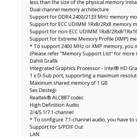
less than the size of the physical memory instal
Dual channel memory architecture
Support for DDR4 2400/2133 MHz memory mo
Support for ECC UDIMM 1Rx8/2Rx8 memory mo
Support for non-ECC UDIMM 1Rx8/2Rx8/1Rx1
Support for Extreme Memory Profile (XMP) m
* To support 2400 MHz or XMP memory, you mus
(Please refer "Memory Support List" for more 
Dahili Grafik
Integrated Graphics Processor - Intel® HD Gra
1 x D-Sub port, supporting a maximum resolu
Maximum shared memory of 1 GB
Ses Desteği
Realtek® ALC887 codec
High Definition Audio
2/4/5.1/7.1-channel
* To configure 7.1-channel audio, you have to
Support for S/PDIF Out
LAN