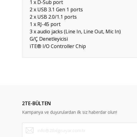
1 x D-Sub port
2 x USB 3.1 Gen 1 ports
2 x USB 2.0/1.1 ports
1 x RJ-45 port
3 x audio jacks (Line In, Line Out, Mic In)
G/Ç Denetleyicisi
iTE® I/O Controller Chip
Bu ürünün fiyat bilgisi, resim, ürün açıklamalarında ve diğ
Görüş ve önerileriniz için teşekkür ederiz.
Ürün resmi kalitesiz, bozuk veya görüntülenemiyor.
Ürün açıklamasında eksik bilgiler bulunuyor.
2TE-BÜLTEN
Ürün bilgilerinde hatalar bulunuyor.
Kampanya ve duyurulardan ilk siz haberdar olun!
Ürün fiyatı diğer sitelerden daha pahalı.
Bu ürüne benzer farklı alternatifler olmalı.