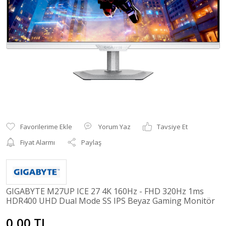
Yorum Yaz
Tavsiye Et
Fiyat Alarmı
Paylaş
GIGABYTE M27UP ICE 27 4K 160Hz - FHD 320Hz 1ms
HDR400 UHD Dual Mode SS IPS Beyaz Gaming Monitör
0,00 TL