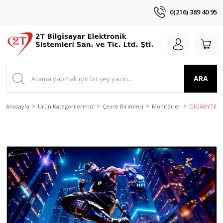
0(216) 389 40 95
ARA
Anasayfa
Ürün Kategorilerimiz
Çevre Birimleri
Monitörler
GIGABYTE M2