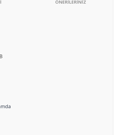
İ
ÖNERİLERİNİZ
B
tamda