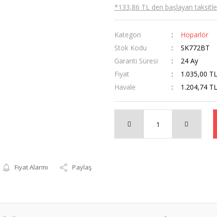
*133,86 TL den başlayan taksitler
Kategori
Hoparlör
Stok Kodu
SK772BT
Garanti Süresi
24 Ay
Fiyat
1.035,00 T
Havale
1.204,74 TL
Fiyat Alarmı
Paylaş