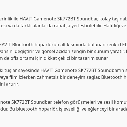
inlik ile HAVIT Gamenote SK772BT Soundbar, kolay taşınabili
a da farklı alanlarda rahatça yerleştirilebilir. Hafifliği ve 
HAVIT Bluetooth hoparlörün alt kısmında bulunan renkli LED 
ansını değiştirir ve görsel açıdan zengin bir sunum yaratır
 de ofis ortamı için dikkat çekici bir tasarım sunar.
i tuşlar sayesinde HAVIT Gamenote SK772BT Soundbar’ın ses 
veya film izlerken zahmetsiz bir deneyim sağlar. Bluetooth h
i artırır.
menote SK772BT Soundbar,
telefon
görüşmeleri ve sesli komutla
r. Bu bluetooth hoparlör, işlevselliği ve eğlenceyi bir ara