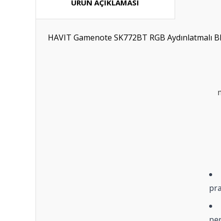
ÜRÜN AÇIKLAMASI
HAVIT Gamenote SK772BT RGB Aydınlatmalı Bl
pra
per