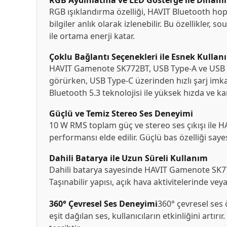
RGB Aydınlatma ve LED Gösterge ile Dinam
RGB ışıklandırma özelliği, HAVIT Bluetooth hop
bilgiler anlık olarak izlenebilir. Bu özellikler,
ile ortama enerji katar.
Çoklu Bağlantı Seçenekleri ile Esnek Kullan
HAVIT Gamenote SK772BT, USB Type-A ve USB Typ
görürken, USB Type-C üzerinden hızlı şarj imkan
Bluetooth 5.3 teknolojisi ile yüksek hızda ve kar
Güçlü ve Temiz Stereo Ses Deneyimi
10 W RMS toplam güç ve stereo ses çıkışı ile HA
performansı elde edilir. Güçlü bas özelliği saye
Dahili Batarya ile Uzun Süreli Kullanım
Dahili batarya sayesinde HAVIT Gamenote SK772B
Taşınabilir yapısı, açık hava aktivitelerinde ve
360° Çevresel Ses Deneyimi
360° çevresel ses
eşit dağılan ses, kullanıcıların etkinliğini artırı