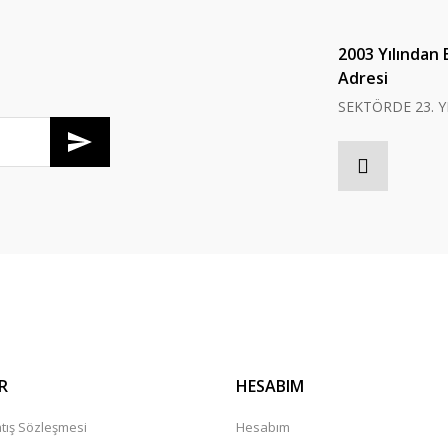
Yorum Yaz
2003 Yılından 
Adresi
SEKTÖRDE 23. Y
Gönder
R
HESABIM
tış Sözleşmesi
Hesabım