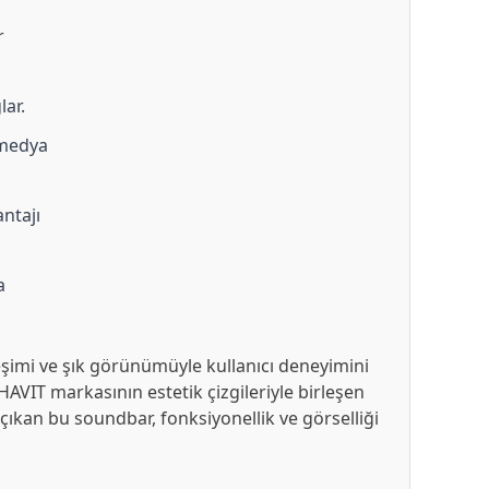
r
lar.
 medya
antajı
a
imi ve şık görünümüyle kullanıcı deneyimini
HAVIT markasının estetik çizgileriyle birleşen
kan bu soundbar, fonksiyonellik ve görselliği