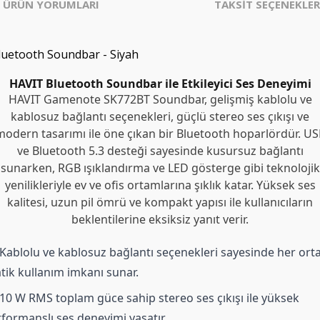
ÜRÜN YORUMLARI
TAKSİT SEÇENEKLER
uetooth Soundbar - Siyah
HAVIT Bluetooth Soundbar ile Etkileyici Ses Deneyimi
HAVIT Gamenote SK772BT Soundbar, gelişmiş kablolu ve
kablosuz bağlantı seçenekleri, güçlü stereo ses çıkışı ve
modern tasarımı ile öne çıkan bir Bluetooth hoparlördür. US
ve Bluetooth 5.3 desteği sayesinde kusursuz bağlantı
sunarken, RGB ışıklandırma ve LED gösterge gibi teknolojik
yenilikleriyle ev ve ofis ortamlarına şıklık katar. Yüksek ses
kalitesi, uzun pil ömrü ve kompakt yapısı ile kullanıcıların
beklentilerine eksiksiz yanıt verir.
Kablolu ve kablosuz bağlantı seçenekleri sayesinde her or
tik kullanım imkanı sunar.
10 W RMS toplam güce sahip stereo ses çıkışı ile yüksek
formanslı ses deneyimi yaşatır.