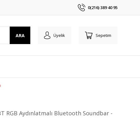
0(216) 389 40 95
ARA
Üyelik
Sepetim
h
 RGB Aydınlatmalı Bluetooth Soundbar -