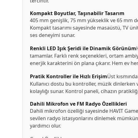
tercihtir.
Kompakt Boyutlar, Taşınabilir Tasarım
405 mm genişlik, 75 mm yükseklik ve 65 mm der
Kompakt tasarımı sayesinde masaüstü, TV ünitesi y
ses deneyimi sunar.
Renkli LED Işık Şeridi ile Dinamik Görünüm
tamamlar. Farklı renk seçenekleri, ortam ambiy
enerjik karakterini ön plana çıkarır. Hem ev hem
Pratik Kontroller ile Hızlı Erişim
Üst kısmındak
Kullanıcı dostu bu kontroller, müzik dinlerken 
kolaylığı sunar. Kontrol paneli, cihazın pratikliğin
Dahili Mikrofon ve FM Radyo Özellikleri
Dahili mikrofon özelliği sayesinde HAVIT Ga
sevilen radyo istasyonlarını dinlemek mümkündü
yardımcı olur.