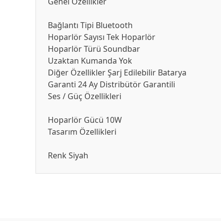
Genel Özellikler
Bağlantı Tipi
Bluetooth
Hoparlör Sayısı
Tek Hoparlör
Hoparlör Türü
Soundbar
Uzaktan Kumanda
Yok
Diğer Özellikler
Şarj Edilebilir Batarya
Garanti
24 Ay Distribütör Garantili
Ses / Güç Özellikleri
Hoparlör Gücü
10W
Tasarım Özellikleri
Renk
Siyah
Bu ürünün fiyat bilgisi, resim, ürün açıklamalarında ve diğ
Görüş ve önerileriniz için teşekkür ederiz.