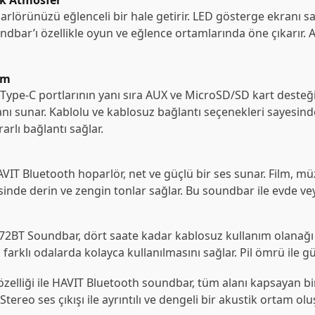
ik Atmosfer
arlörünüzü eğlenceli bir hale getirir. LED gösterge ekranı 
 soundbar’ı özellikle oyun ve eğlence ortamlarında öne çıkarır. 
ım
e-C portlarının yanı sıra AUX ve MicroSD/SD kart desteğine
ı sunar. Kablolu ve kablosuz bağlantı seçenekleri sayesinde 
arlı bağlantı sağlar.
VIT Bluetooth hoparlör, net ve güçlü bir ses sunar. Film, müz
sinde derin ve zengin tonlar sağlar. Bu soundbar ile evde vey
T Soundbar, dört saate kadar kablosuz kullanım olanağı sun
ya farklı odalarda kolayca kullanılmasını sağlar. Pil ömrü ile 
 özelliği ile HAVIT Bluetooth soundbar, tüm alanı kapsayan 
r. Stereo ses çıkışı ile ayrıntılı ve dengeli bir akustik ortam ol