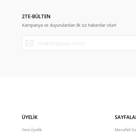
Ürün resmi kalitesiz, bozuk veya görüntülenemiyor.
Ürün açıklamasında eksik bilgiler bulunuyor.
2TE-BÜLTEN
Ürün bilgilerinde hatalar bulunuyor.
Kampanya ve duyurulardan ilk siz haberdar olun!
Ürün fiyatı diğer sitelerden daha pahalı.
Bu ürüne benzer farklı alternatifler olmalı.
ÜYELİK
SAYFALA
Yeni Üyelik
Mesafeli Sa