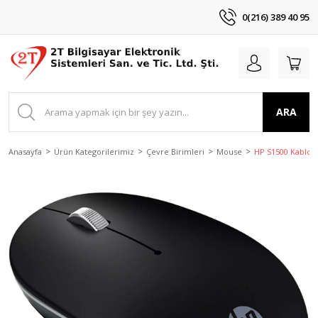
0(216) 389 40 95
ARA
Anasayfa
Ürün Kategorilerimiz
Çevre Birimleri
Mouse
HP S1500 Kablosu