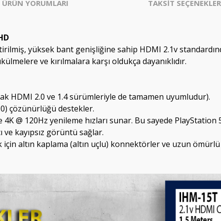
ÜRÜN YORUMLARI
TAKSİT SEÇENEKLER
FHD
iştirilmiş, yüksek bant genişliğine sahip HDMI 2.1v standard
ülmelere ve kırılmalara karşı oldukça dayanıklıdır.
ak HDMI 2.0 ve 1.4 sürümleriyle de tamamen uyumludur).
) çözünürlüğü destekler.
K @ 120Hz yenileme hızları sunar. Bu sayede PlayStation 5, X
ı ve kayıpsız görüntü sağlar.
k için altın kaplama (altın uçlu) konnektörler ve uzun ömürl