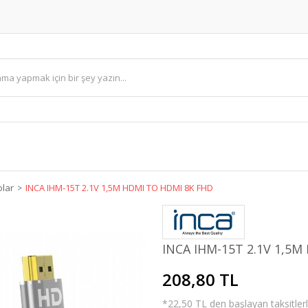
olar
INCA IHM-15T 2.1V 1,5M HDMI TO HDMI 8K FHD
INCA IHM-15T 2.1V 1,5
208,80 TL
*22,50 TL den başlayan taksitlerl