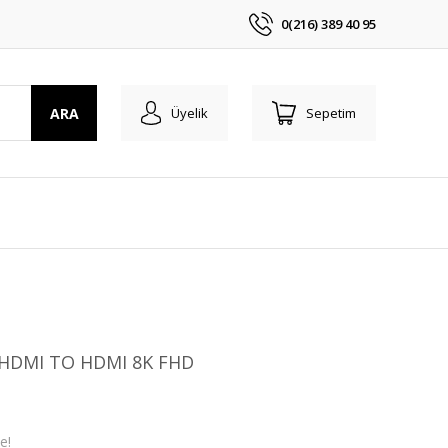
0(216) 389 40 95
ARA
Üyelik
Sepetim
M HDMI TO HDMI 8K FHD
e!