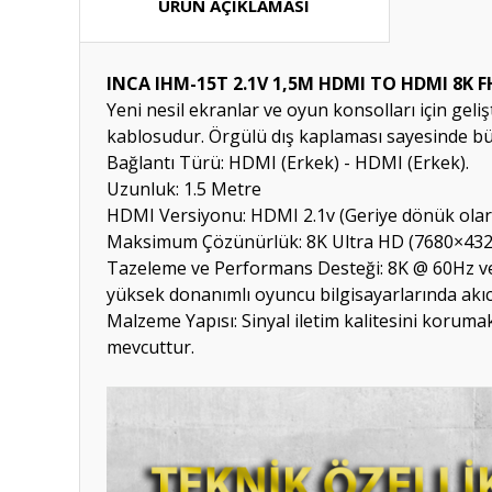
ÜRÜN AÇIKLAMASI
INCA IHM-15T 2.1V 1,5M HDMI TO HDMI 8K 
Yeni nesil ekranlar ve oyun konsolları için gel
kablosudur. Örgülü dış kaplaması sayesinde bük
Bağlantı Türü: HDMI (Erkek) - HDMI (Erkek).
Uzunluk: 1.5 Metre
HDMI Versiyonu: HDMI 2.1v (Geriye dönük olar
Maksimum Çözünürlük: 8K Ultra HD (7680×4320
Tazeleme ve Performans Desteği: 8K @ 60Hz ve 4
yüksek donanımlı oyuncu bilgisayarlarında akıc
Malzeme Yapısı: Sinyal iletim kalitesini koruma
mevcuttur.