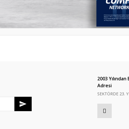
er konularda yetersiz gördüğünüz noktaları öneri formunu kullanarak tarafım
Bu ürüne ilk yorumu siz yapın!
Yorum Yaz
2003 Yılından 
Adresi
SEKTÖRDE 23. Y