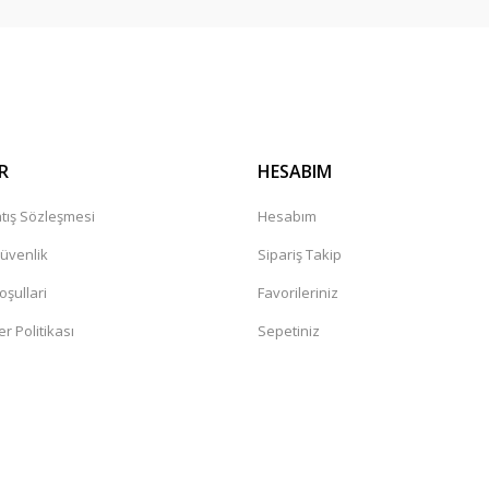
Gönder
R
HESABIM
tış Sözleşmesi
Hesabım
Güvenlik
Sipariş Takip
oşullari
Favorileriniz
er Politikası
Sepetiniz