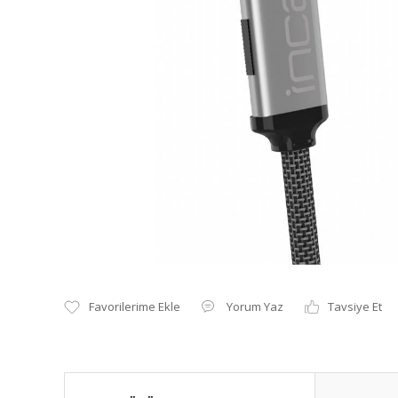
Yorum Yaz
Tavsiye Et