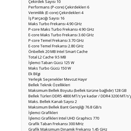
Çekirdek Sayısı
10
Performans (P-core) Çekirdekleri
6
Verimlilik (E-core) Çekirdekleri
4
İş Parçacığı Sayısı
16
Maks Turbo Frekansı
4.90 GHz
P-core Maks Turbo Frekansı
4.90 GHz
E-core Maks Turbo Frekansı
3.60 GHz
P-core Temel Frekansı
3.70 GHz
E-core Temel Frekansı
2.80 GHz
Önbellek
20 MB Intel Smart Cache
Total L2 Cache
9.5 MB
İşlemci Taban Gücü
125 W
Maks Turbo Gücü
150 W
Ek Bilgi
Yerleşik Seçenekler Mevcut
Hayır
Bellek Teknik Özellikleri
Maksimum Bellek Boyutu (bellek türüne bağlıdır)
128 GB
Bellek Türleri
DDR5 4800 MT/s'ye kadar / DDR4 3200 MT/s'
Maks. Bellek Kanalı Sayısı
2
Maksimum Bellek Bant Genişliği
76.8 GB/s
İşlemci Grafikleri
İşlemci Grafikleri
Intel UHD Graphics 770
Grafik Taban Frekansı
300 MHz
Grafik Maksimum Dinamik Frekansı
1.45 GHz