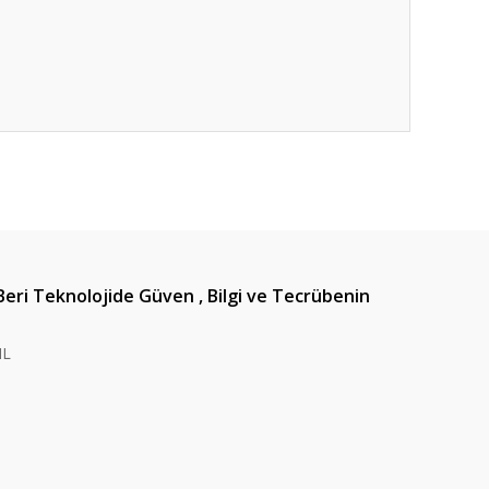
ıza iletebilirsiniz.
Beri Teknolojide Güven , Bilgi ve Tecrübenin
IL