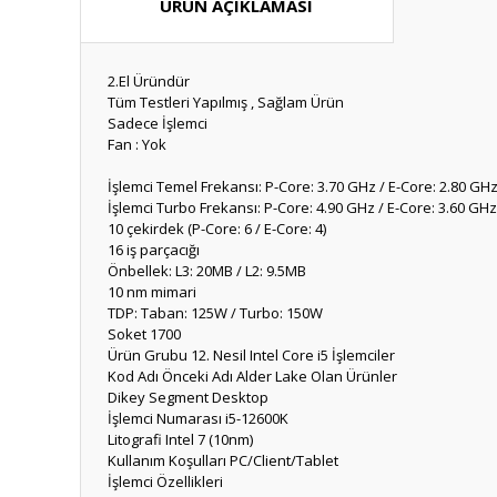
ÜRÜN AÇIKLAMASI
2.El Üründür
Tüm Testleri Yapılmış , Sağlam Ürün
Sadece İşlemci
Fan : Yok
İşlemci Temel Frekansı: P-Core: 3.70 GHz / E-Core: 2.80 GH
İşlemci Turbo Frekansı: P-Core: 4.90 GHz / E-Core: 3.60 GHz
10 çekirdek (P-Core: 6 / E-Core: 4)
16 iş parçacığı
Önbellek: L3: 20MB / L2: 9.5MB
10 nm mimari
TDP: Taban: 125W / Turbo: 150W
Soket 1700
Ürün Grubu
12. Nesil Intel Core i5 İşlemciler
Kod Adı
Önceki Adı Alder Lake Olan Ürünler
Dikey Segment
Desktop
İşlemci Numarası
i5-12600K
Litografi
Intel 7 (10nm)
Kullanım Koşulları
PC/Client/Tablet
İşlemci Özellikleri