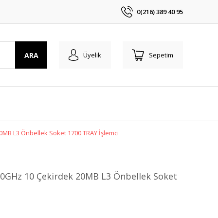
0(216) 389 40 95
ARA
Üyelik
Sepetim
0MB L3 Önbellek Soket 1700 TRAY İşlemci
70GHz 10 Çekirdek 20MB L3 Önbellek Soket