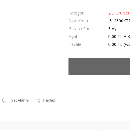
Kategori
2.El Ürünler
Stok Kodu
I512600KT
Garanti Süresi
3 Ay
Fiyat
0,00 TL + 
Havale
0,00 TL (%3
Fiyat Alarmı
Paylaş