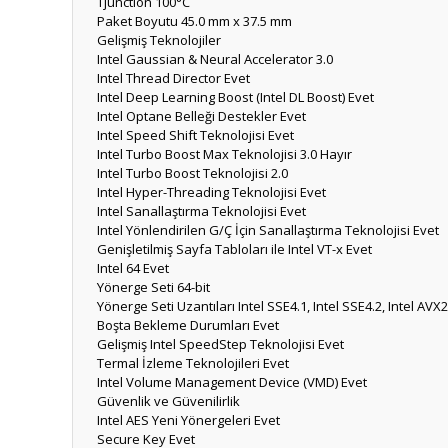
Tjunction
100°C
Paket Boyutu
45.0 mm x 37.5 mm
Gelişmiş Teknolojiler
Intel Gaussian & Neural Accelerator
3.0
Intel Thread Director
Evet
Intel Deep Learning Boost (Intel DL Boost)
Evet
Intel Optane Belleği Destekler
Evet
Intel Speed Shift Teknolojisi
Evet
Intel Turbo Boost Max Teknolojisi 3.0
Hayır
Intel Turbo Boost Teknolojisi
2.0
Intel Hyper-Threading Teknolojisi
Evet
Intel Sanallaştırma Teknolojisi
Evet
Intel Yönlendirilen G/Ç İçin Sanallaştırma Teknolojisi
Evet
Genişletilmiş Sayfa Tabloları ile Intel VT-x
Evet
Intel 64
Evet
Yönerge Seti
64-bit
Yönerge Seti Uzantıları
Intel SSE4.1, Intel SSE4.2, Intel AVX2
Boşta Bekleme Durumları
Evet
Gelişmiş Intel SpeedStep Teknolojisi
Evet
Termal İzleme Teknolojileri
Evet
Intel Volume Management Device (VMD)
Evet
Güvenlik ve Güvenilirlik
Intel AES Yeni Yönergeleri
Evet
Secure Key
Evet