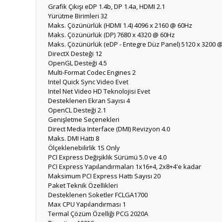
Grafik Çıkışı
eDP 1.4b, DP 1.4a, HDMI 2.1
Yürütme Birimleri
32
Maks. Çözünürlük (HDMI 1.4)
4096 x 2160 @ 60Hz
Maks. Çözünürlük (DP)
7680 x 4320 @ 60Hz
Maks. Çözünürlük (eDP - Entegre Düz Panel)
5120 x 3200 
DirectX Desteği
12
OpenGL Desteği
4.5
Multi-Format Codec Engines
2
Intel Quick Sync Video
Evet
Intel Net Video HD Teknolojisi
Evet
Desteklenen Ekran Sayısı
4
OpenCL Desteği
2.1
Genişletme Seçenekleri
Direct Media Interface (DMI) Revizyon
4.0
Maks. DMI Hattı
8
Ölçeklenebilirlik
1S Only
PCI Express Değişiklik Sürümü
5.0 ve 4.0
PCI Express Yapılandırmaları
1x16+4, 2x8+4'e kadar
Maksimum PCI Express Hattı Sayısı
20
Paket Teknik Özellikleri
Desteklenen Soketler
FCLGA1700
Max CPU Yapılandırması
1
Termal Çözüm Özelliği
PCG 2020A