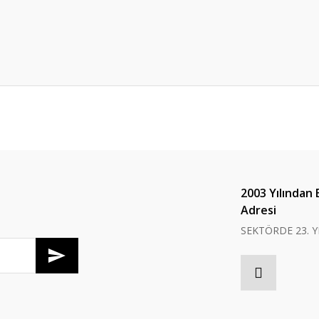
er konularda yetersiz gördüğünüz noktaları öneri formunu kullanarak tarafım
Bu ürüne ilk yorumu siz yapın!
Yorum Yaz
2003 Yılından 
Adresi
SEKTÖRDE 23. Y