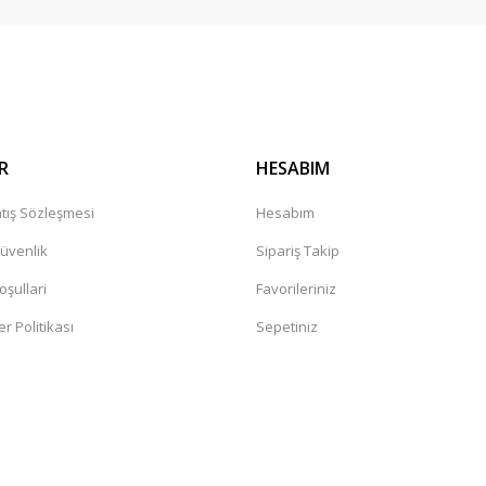
Gönder
R
HESABIM
tış Sözleşmesi
Hesabım
Güvenlik
Sipariş Takip
oşullari
Favorileriniz
er Politikası
Sepetiniz