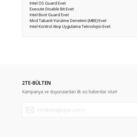
Intel OS Guard
Evet
Execute Disable Bit
Evet
Intel Boot Guard
Evet
Mod Tabanlı Yürütme Denetimi (MBE)
Evet
Intel Kontrol Akışı Uygulama Teknolojisi
Evet
Bu ürünün fiyat bilgisi, resim, ürün açıklamalarında ve diğ
Görüş ve önerileriniz için teşekkür ederiz.
Ürün resmi kalitesiz, bozuk veya görüntülenemiyor.
Ürün açıklamasında eksik bilgiler bulunuyor.
2TE-BÜLTEN
Ürün bilgilerinde hatalar bulunuyor.
Kampanya ve duyurulardan ilk siz haberdar olun!
Ürün fiyatı diğer sitelerden daha pahalı.
Bu ürüne benzer farklı alternatifler olmalı.