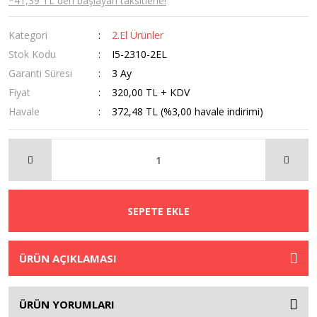
*41,39 TL den başlayan taksitlerle!
Kategori
2.El Ürünler
Stok Kodu
I5-2310-2EL
Garanti Süresi
3 Ay
Fiyat
320,00 TL + KDV
Havale
372,48 TL (%3,00 havale indirimi)
SEPETE EKLE
ÜRÜN AÇIKLAMASI
ÜRÜN YORUMLARI