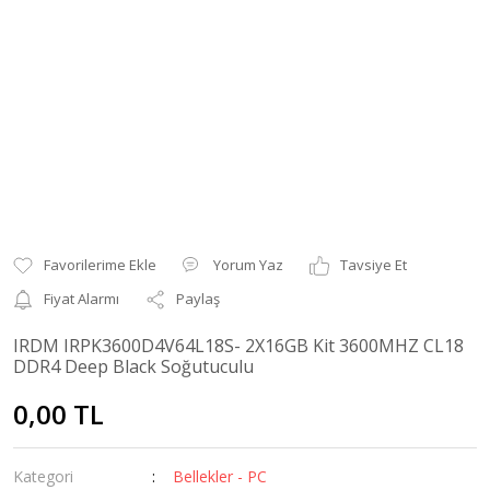
Yorum Yaz
Tavsiye Et
Fiyat Alarmı
Paylaş
IRDM IRPK3600D4V64L18S- 2X16GB Kit 3600MHZ CL18
DDR4 Deep Black Soğutuculu
0,00 TL
Kategori
Bellekler - PC