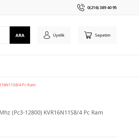
0(216) 389 40 95
ARA
Üyelik
Sepetim
VR16N11S8/4 Pc Ram
Mhz (Pc3-12800) KVR16N11S8/4 Pc Ram