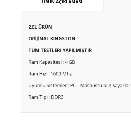
ÜRÜN AÇIKLAMASI
2.EL ÜRÜN
ORİJİNAL KINGSTON
TÜM TESTLERİ YAPILMIŞTIR
Ram Kapasitesi : 4 GB
Ram Hızı : 1600 Mhz
Uyumlu Sİstemler : PC - Masaüstü bilgisayarlar
Ram Tipi : DDR3
Bu ürünün fiyat bilgisi, resim, ürün açıklamalarında ve diğ
Görüş ve önerileriniz için teşekkür ederiz.