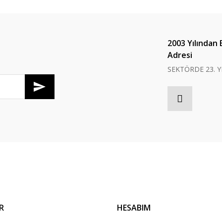
Bu ürüne ilk yorumu siz yapın!
Yorum Yaz
2003 Yılından 
Adresi
SEKTÖRDE 23. Y
Gönder
R
HESABIM