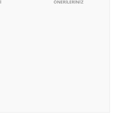
İ
ÖNERİLERİNİZ
ıza iletebilirsiniz.