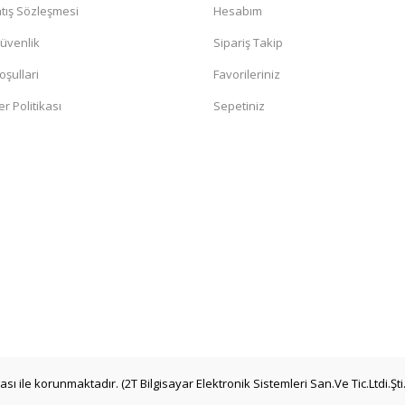
tış Sözleşmesi
Hesabım
Güvenlik
Sipariş Takip
oşullari
Favorileriniz
er Politikası
Sepetiniz
kası ile korunmaktadır. (2T Bilgisayar Elektronik Sistemleri San.Ve Tic.Ltdi.Şti.