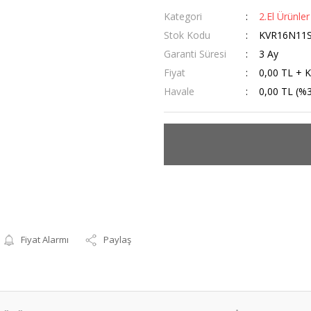
Kategori
2.El Ürünler
Stok Kodu
KVR16N11S
Garanti Süresi
3 Ay
Fiyat
0,00 TL + 
Havale
0,00 TL (%3
Fiyat Alarmı
Paylaş