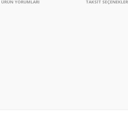
ÜRÜN YORUMLARI
TAKSİT SEÇENEKLER
er konularda yetersiz gördüğünüz noktaları öneri formunu kullanarak tarafım