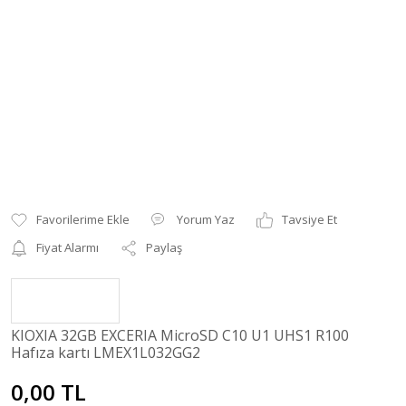
Yorum Yaz
Tavsiye Et
Fiyat Alarmı
Paylaş
KIOXIA 32GB EXCERIA MicroSD C10 U1 UHS1 R100
Hafıza kartı LMEX1L032GG2
0,00 TL