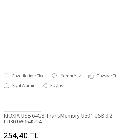
Yorum Yaz
Tavsiye Et
Fiyat Alarmı
Paylaş
KIOXIA USB 64GB TransMemory U301 USB 3.2
LU301W064GG4
254,40 TL