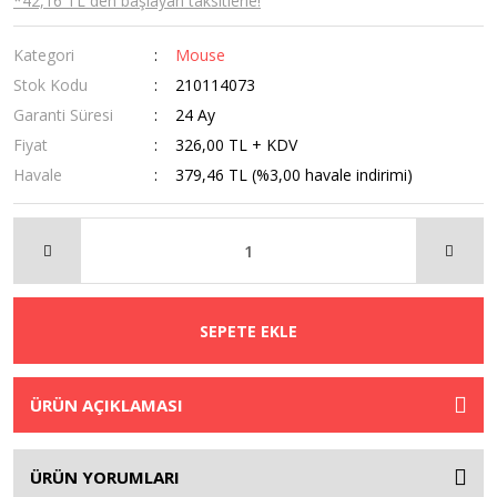
*42,16 TL den başlayan taksitlerle!
Kategori
Mouse
Stok Kodu
210114073
Garanti Süresi
24 Ay
Fiyat
326,00 TL + KDV
Havale
379,46 TL (%3,00 havale indirimi)
SEPETE EKLE
ÜRÜN AÇIKLAMASI
ÜRÜN YORUMLARI