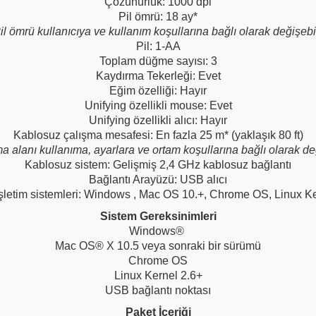
Çözünürlük: 1000 dpi
Pil ömrü: 18 ay*
il ömrü kullanıcıya ve kullanım koşullarına bağlı olarak değişebil
Pil: 1-AA
Toplam düğme sayısı: 3
Kaydırma Tekerleği: Evet
Eğim özelliği: Hayır
Unifying özellikli mouse: Evet
Unifying özellikli alıcı: Hayır
Kablosuz çalışma mesafesi: En fazla 25 m* (yaklaşık 80 ft)
alanı kullanıma, ayarlara ve ortam koşullarına bağlı olarak deği
Kablosuz sistem: Gelişmiş 2,4 GHz kablosuz bağlantı
Bağlantı Arayüzü: USB alıcı
şletim sistemleri: Windows , Mac OS 10.+, Chrome OS, Linux Ke
Sistem Gereksinimleri
Windows®
Mac OS® X 10.5 veya sonraki bir sürümü
Chrome OS
Linux Kernel 2.6+
USB bağlantı noktası
Paket İçeriği