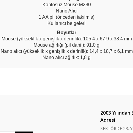
Kablosuz Mouse M280
Nano Alıcı
1 AA pil (önceden takılmış)
Kullanıcı belgeleri
Boyutlar
Mouse (yükseklik x genişlik x derinlik): 105,4 x 67,9 x 38,4 mm
Mouse ağırlığı (pil dahil): 91,0 g
Nano alıcı (yükseklik x genişlik x derinlik): 14,4 x 18,7 x 6,1 mm
Nano alıcı ağırlık: 1,8 g
er konularda yetersiz gördüğünüz noktaları öneri formunu kullanarak tarafım
Bu ürüne ilk yorumu siz yapın!
Yorum Yaz
2003 Yılından 
Adresi
SEKTÖRDE 23. Y