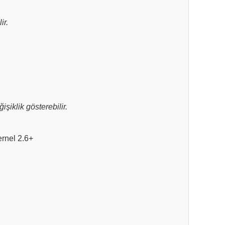
ir.
şiklik gösterebilir.
rnel 2.6+