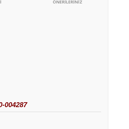
İ
ÖNERİLERİNİZ
-004287