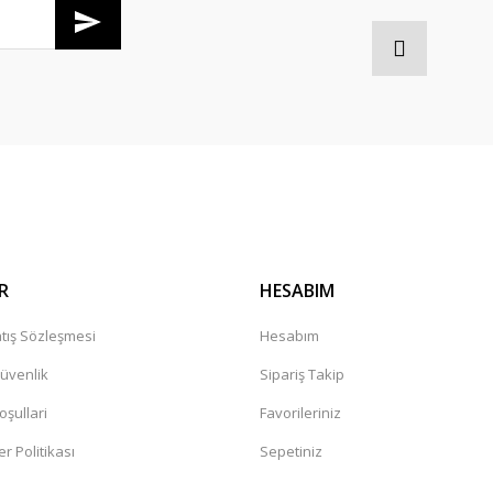
Gönder
R
HESABIM
tış Sözleşmesi
Hesabım
Güvenlik
Sipariş Takip
oşullari
Favorileriniz
er Politikası
Sepetiniz