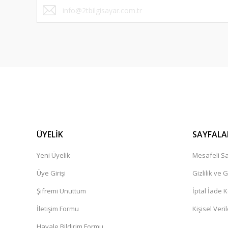
ÜYELİK
SAYFALA
Yeni Üyelik
Mesafeli Sa
Üye Girişi
Gizlilik ve 
Şifremi Unuttum
İptal İade K
İletişim Formu
Kişisel Veril
Havale Bildirim Formu