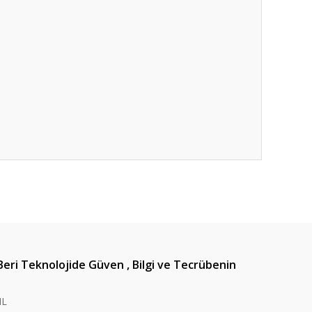
ıza iletebilirsiniz.
Beri Teknolojide Güven , Bilgi ve Tecrübenin
IL