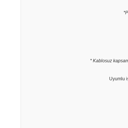
*P
* Kablosuz kapsama 
Uyumlu i