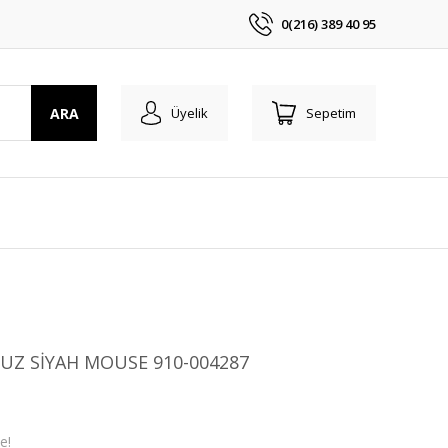
0(216) 389 40 95
ARA
Üyelik
Sepetim
UZ SİYAH MOUSE 910-004287
e!