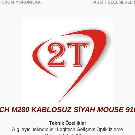
ÜRÜN YORUMLARI
TAKSİT SEÇENEKLER
CH M280 KABLOSUZ SİYAH MOUSE 910
Teknik Özellikler
Algılayıcı teknolojisi: Logitech Gelişmiş Optik İzleme