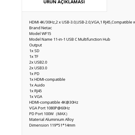
ÜRÜN AÇIKLAMASI
HDMI 4K/30Hz,2 x USB-3.0,USB-2.0,VGA,1 RJ45,Compatible 
Brand Netac
Model WF15
Model Name 11-in-1 USB C Multifunction Hub
Output
1x SD
1x TF
2x USB2.0
2x USB3.0
1x PD
1x HDMI-compatible
1x Auido
1x RJ45
1x VGA
HDMI-compatible 4K@30Hz
VGA Port 1080P@60Hz
PD Port 100W（MAX）
Material Aluminium Alloy
Dimension 119*51*14mm