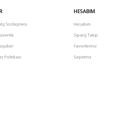
R
HESABIM
tış Sözleşmesi
Hesabım
Güvenlik
Sipariş Takip
oşullari
Favorileriniz
er Politikası
Sepetiniz