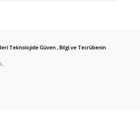
ıza iletebilirsiniz.
Beri Teknolojide Güven , Bilgi ve Tecrübenin
IL