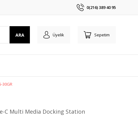
0(216) 389 40 95
ARA
Üyelik
Sepetim
15-30GR
-C Multi Media Docking Station