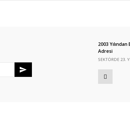
er konularda yetersiz gördüğünüz noktaları öneri formunu kullanarak tarafım
Bu ürüne ilk yorumu siz yapın!
Yorum Yaz
2003 Yılından 
Adresi
SEKTÖRDE 23. Y
Gönder