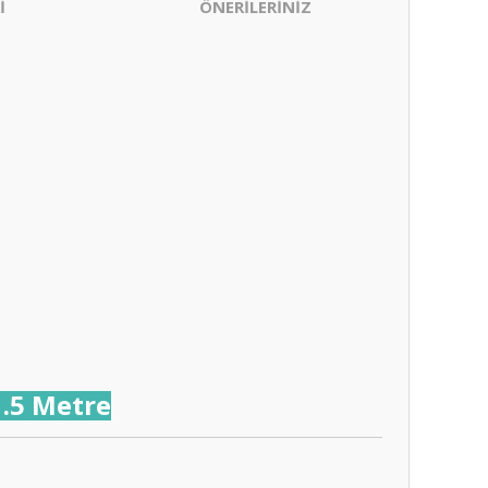
İ
ÖNERİLERİNİZ
.5 Metre