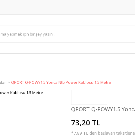
olar
QPORT Q-POWY1.5 Yonca Ntb Power Kablosu 1.5 Metre
QPORT Q-POWY1.5 Yonca
73,20 TL
*7,89 TL den başlayan taksitlerle