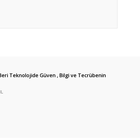
ıza iletebilirsiniz.
Beri Teknolojide Güven , Bilgi ve Tecrübenin
IL