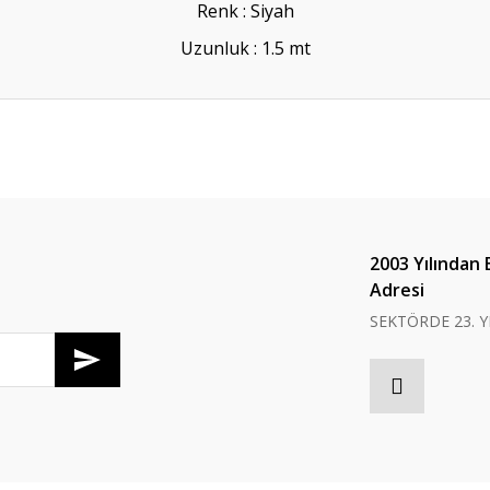
Renk : Siyah
Uzunluk : 1.5 mt
er konularda yetersiz gördüğünüz noktaları öneri formunu kullanarak tarafım
Bu ürüne ilk yorumu siz yapın!
Yorum Yaz
2003 Yılından 
Adresi
SEKTÖRDE 23. Y
Gönder