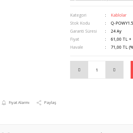
Kategori
Kablolar
Stok Kodu
Q-POWY1.
Garanti Süresi
24 Ay
Fiyat
61,00 TL +
Havale
71,00 TL (%
Fiyat Alarmı
Paylaş