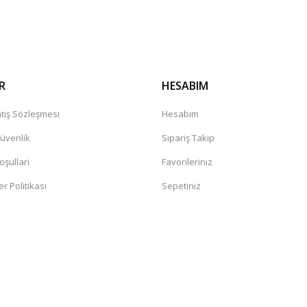
R
HESABIM
tış Sözleşmesi
Hesabım
Güvenlik
Sipariş Takip
oşullari
Favorileriniz
er Politikası
Sepetiniz