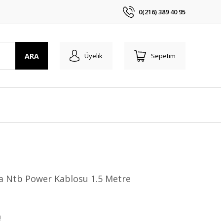
0(216) 389 40 95
ARA
Üyelik
Sepetim
 Ntb Power Kablosu 1.5 Metre
!