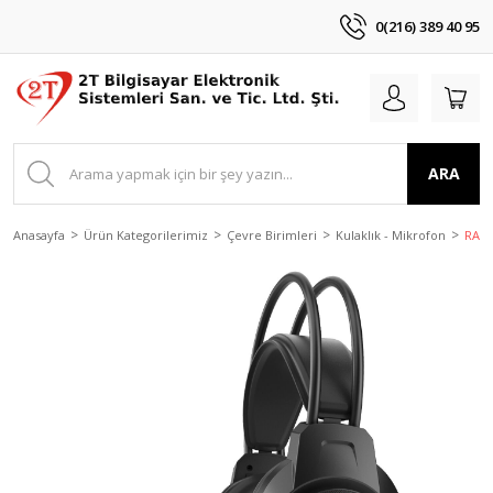
0(216) 389 40 95
ARA
Anasayfa
Ürün Kategorilerimiz
Çevre Birimleri
Kulaklık - Mikrofon
RAMP