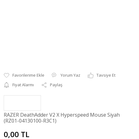
Yorum Yaz
Tavsiye Et
Fiyat Alarmı
Paylaş
RAZER DeathAdder V2 X Hyperspeed Mouse Siyah
(RZ01-04130100-R3C1)
0,00 TL