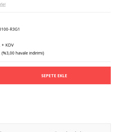
le!
0100-R3G1
L + KDV
 (%3,00 havale indirimi)
SEPETE EKLE