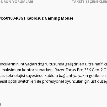
ÜRÜN YORUMLARI
TAKSİT SEÇENEKLER
-04550100-R3G1 Kablosuz Gaming Mouse
ularının ihtiyaçları doğrultusunda geliştirilen ultra hafif 
bile maksimum konfor sunarken, Razer Focus Pro 35K Gen-2 Op
ss teknolojisi sayesinde kablolu bağlantıya yakın gecikme s
nesil optik switch'leri ile profesyonel oyuncular için üst dü
i