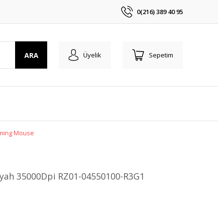
0(216) 389 40 95
ARA
Üyelik
Sepetim
aming Mouse
Siyah 35000Dpi RZ01-04550100-R3G1