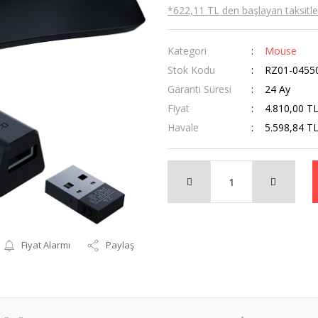
*622,11 TL den başlayan taksitler
Kategori
Mouse
Stok Kodu
RZ01-0455
Garanti Süresi
24 Ay
Fiyat
4.810,00 T
Havale
5.598,84 TL
Fiyat Alarmı
Paylaş