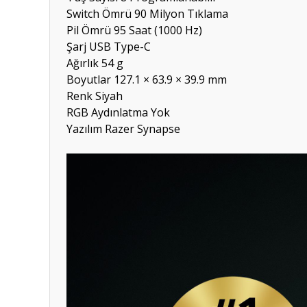
Switch Ömrü
90 Milyon Tıklama
Pil Ömrü
95 Saat (1000 Hz)
Şarj
USB Type-C
Ağırlık
54 g
Boyutlar
127.1 × 63.9 × 39.9 mm
Renk
Siyah
RGB Aydınlatma
Yok
Yazılım
Razer Synapse