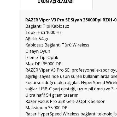
ÜRÜN AÇIKLAMASI
RAZER Viper V3 Pro SE Siyah 35000Dpi RZ01
Bağlantı Tipi
Kablosuz
Tepki Hızı
1000 Hz
Ağırlık
54 gr
Kablosuz Bağlantı Türü
Wireless
Dizayn
Oyun
İzleme Tipi
Optik
Max DPI
35000 DPI
RAZER Viper V3 Pro SE, profesyonel e-spor oyunc
ağırlığı sayesinde uzun süreli kullanımlarda 
kusursuz doğrulukla algılar. HyperSpeed Wirele
sağlar. USB-C şarj desteği, uzun pil ömrü ve 3. 
Ultra hafif 54 gram tasarım
Razer Focus Pro 35K Gen-2 Optik Sensör
Maksimum 35.000 DPI
Razer HyperSpeed Wireless bağlantı teknolojis