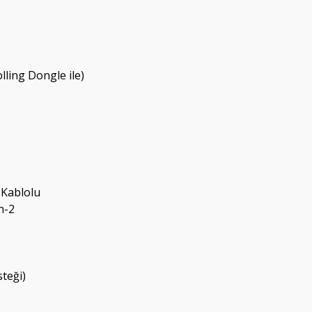
ling Dongle ile)
 Kablolu
n-2
teği)