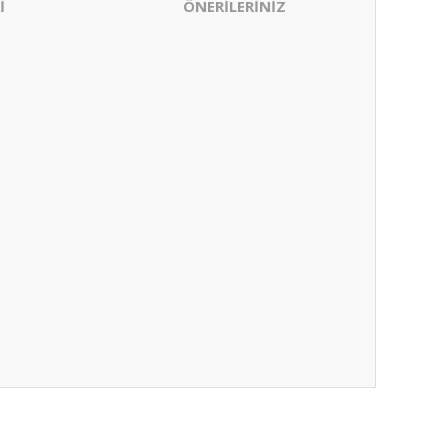
İ
ÖNERİLERİNİZ
ıza iletebilirsiniz.