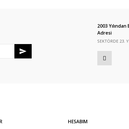
Bu ürüne ilk yorumu siz yapın!
Yorum Yaz
2003 Yılından 
Adresi
SEKTÖRDE 23. Y
Gönder
R
HESABIM