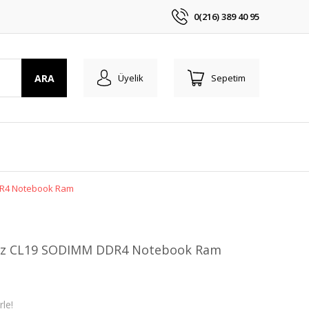
0(216) 389 40 95
ARA
Üyelik
Sepetim
R4 Notebook Ram
z CL19 SODIMM DDR4 Notebook Ram
le!