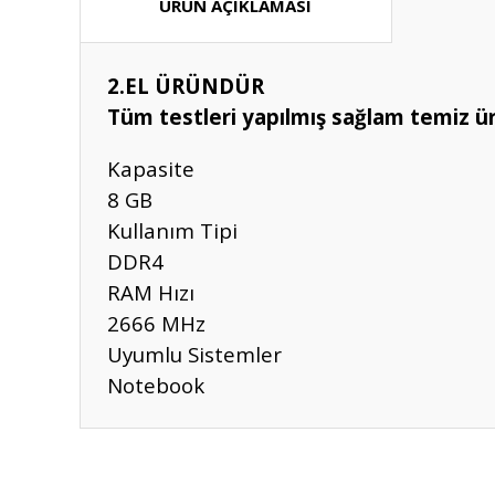
ÜRÜN AÇIKLAMASI
2.EL ÜRÜNDÜR
Tüm testleri yapılmış sağlam temiz ü
Kapasite
8 GB
Kullanım Tipi
DDR4
RAM Hızı
2666 MHz
Uyumlu Sistemler
Notebook
Bu ürünün fiyat bilgisi, resim, ürün açıklamalarında ve diğ
Görüş ve önerileriniz için teşekkür ederiz.