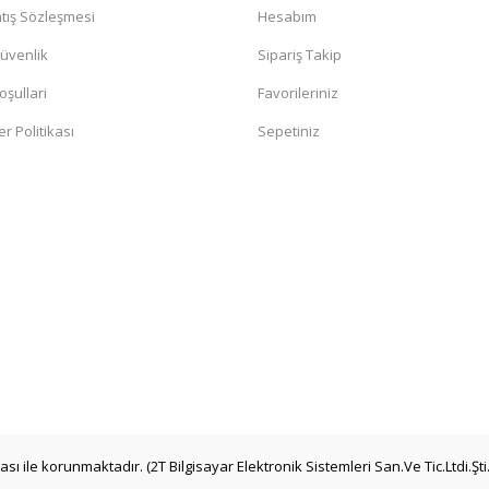
tış Sözleşmesi
Hesabım
Güvenlik
Sipariş Takip
oşullari
Favorileriniz
er Politikası
Sepetiniz
kası ile korunmaktadır. (2T Bilgisayar Elektronik Sistemleri San.Ve Tic.Ltdi.Şti.