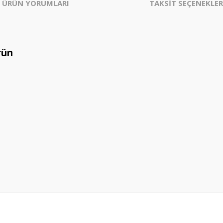
ÜRÜN YORUMLARI
TAKSİT SEÇENEKLER
rün
er konularda yetersiz gördüğünüz noktaları öneri formunu kullanarak tarafım