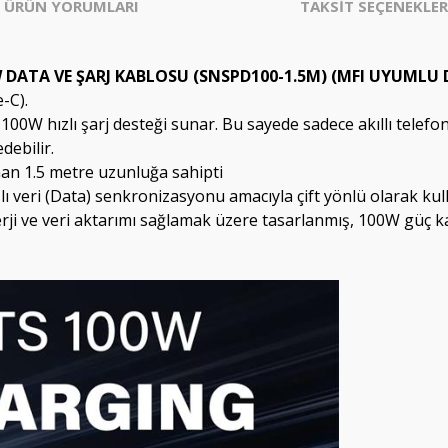
ÜRÜN YORUMLARI
TAKSİT SEÇENEKLER
W DATA VE ŞARJ KABLOSU (SNSPD100-1.5M) (MFI UYUMLU 
-C).
 100W hızlı şarj desteği sunar. Bu sayede sadece akıllı telefo
debilir.
an 1.5 metre uzunluğa sahipti
 veri (Data) senkronizasyonu amacıyla çift yönlü olarak kulla
erji ve veri aktarımı sağlamak üzere tasarlanmış, 100W güç k