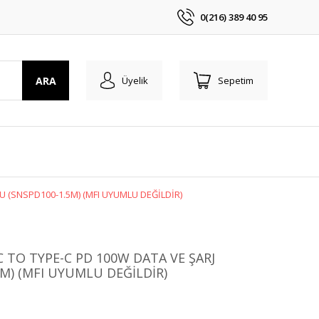
0(216) 389 40 95
ARA
Üyelik
Sepetim
U (SNSPD100-1.5M) (MFI UYUMLU DEĞİLDİR)
C TO TYPE-C PD 100W DATA VE ŞARJ
M) (MFI UYUMLU DEĞİLDİR)