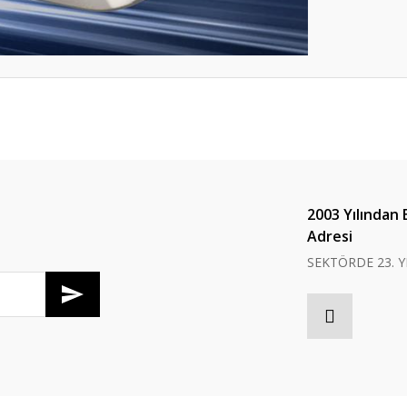
er konularda yetersiz gördüğünüz noktaları öneri formunu kullanarak tarafım
Bu ürüne ilk yorumu siz yapın!
Yorum Yaz
2003 Yılından 
Adresi
SEKTÖRDE 23. Y
Gönder