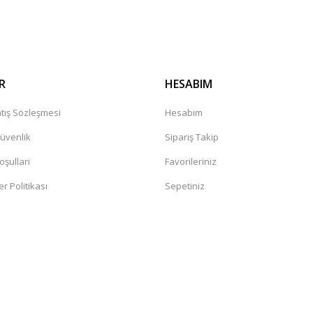
R
HESABIM
tış Sözleşmesi
Hesabım
Güvenlik
Sipariş Takip
oşullari
Favorileriniz
er Politikası
Sepetiniz