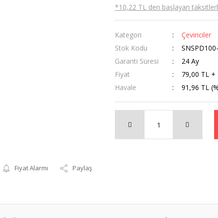
*10,22 TL den başlayan taksitlerl
Kategori
Çeviriciler
Stok Kodu
SNSPD100-
Garanti Süresi
24 Ay
Fiyat
79,00 TL +
Havale
91,96 TL (%
Fiyat Alarmı
Paylaş