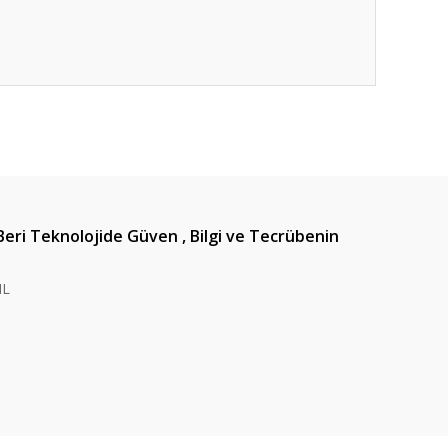
ıza iletebilirsiniz.
Beri Teknolojide Güven , Bilgi ve Tecrübenin
IL