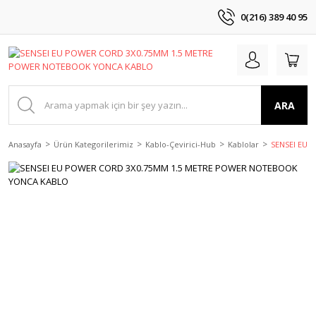
0(216) 389 40 95
ARA
Anasayfa
Ürün Kategorilerimiz
Kablo-Çevirici-Hub
Kablolar
SENSEI EU