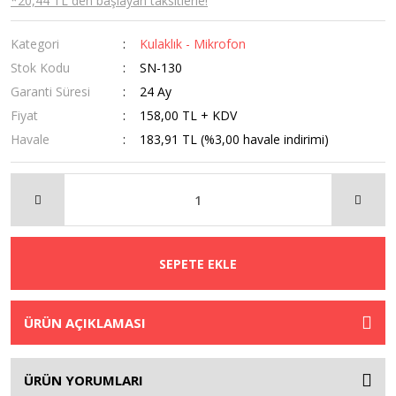
*20,44 TL den başlayan taksitlerle!
Kategori
Kulaklık - Mikrofon
Stok Kodu
SN-130
Garanti Süresi
24 Ay
Fiyat
158,00 TL + KDV
Havale
183,91 TL (%3,00 havale indirimi)
SEPETE EKLE
ÜRÜN AÇIKLAMASI
ÜRÜN YORUMLARI