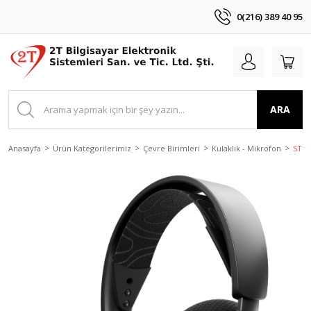
0(216) 389 40 95
ARA
Anasayfa
Ürün Kategorilerimiz
Çevre Birimleri
Kulaklık - Mikrofon
STEE