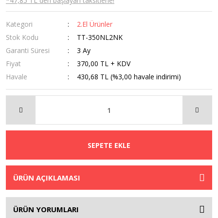
*47,85 TL den başlayan taksitlerle!
Kategori
2.El Ürünler
Stok Kodu
TT-350NL2NK
Garanti Süresi
3 Ay
Fiyat
370,00 TL + KDV
Havale
430,68 TL (%3,00 havale indirimi)
SEPETE EKLE
ÜRÜN AÇIKLAMASI
ÜRÜN YORUMLARI