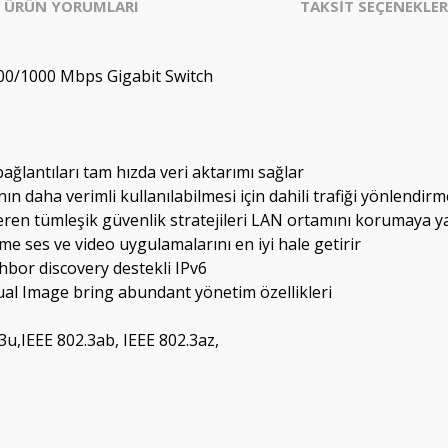
ÜRÜN YORUMLARI
TAKSİT SEÇENEKLER
00/1000 Mbps Gigabit Switch
ğlantıları tam hızda veri aktarımı sağlar
ın daha verimli kullanılabilmesi için dahili trafiği yönlendir
eren tümleşik güvenlik stratejileri LAN ortamını korumaya y
e ses ve video uygulamalarını en iyi hale getirir
hbor discovery destekli IPv6
l Image bring abundant yönetim özellikleri
.3u,IEEE 802.3ab, IEEE 802.3az,