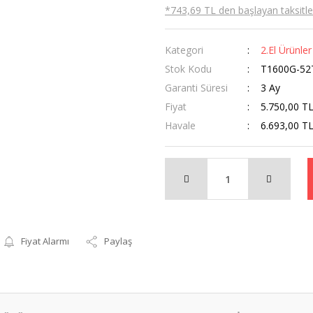
*743,69 TL den başlayan taksitler
Kategori
2.El Ürünler
Stok Kodu
T1600G-52
Garanti Süresi
3 Ay
Fiyat
5.750,00 T
Havale
6.693,00 TL
Fiyat Alarmı
Paylaş