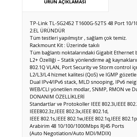
ÜRÜN AÇIKLAMASI
TP-Link TL-SG2452 T1600G-52TS 48 Port 10/1
2.EL ÜRÜNDÜR
Tüm testleri yapılmıştır , sağlam çok temiz.
Rackmount Kit : Üzerinde takılı
Tüm bağlantı noktalarındaki Gigabit Ethernet ba
L2+ Özelliği – Statik yönlendirme ağ kaynakların
802.1Q VLAN, Port Security ve Storm control iç
L2/L3/L4 hizmet kalitesi (QoS) ve IGMP gözetlem
Dual IPv4/IPv6 stack, MLD snooping, IPv6 neig
WEB/CLI yönetilen modlar, SNMP, RMON ve Dua
DONANIM ÖZELLİKLERİ
Standartlar ve Protokoller
IEEE 802.3i,IEEE 802
IEEE802.3z,IEEE 802.3x,IEEE 802.1d,
IEEE 802.1s,IEEE 802.1w,IEEE 802.1q,IEEE 802.1p
Arabirim
48 10/100/1000Mbps RJ45 Ports
(Auto Negotiation/Auto MDI/MDIX)