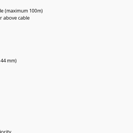
able (maximum 100m)
r above cable
0*44 mm)
ority