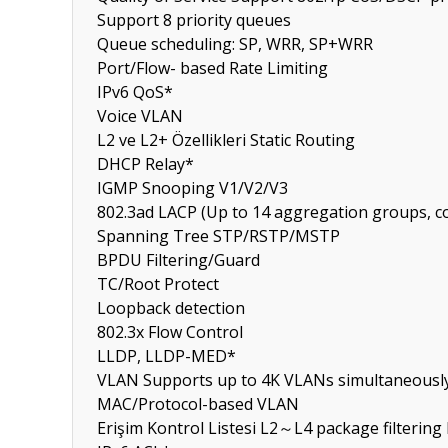
Support 8 priority queues
Queue scheduling: SP, WRR, SP+WRR
Port/Flow- based Rate Limiting
IPv6 QoS*
Voice VLAN
L2 ve L2+ Özellikleri
Static Routing
DHCP Relay*
IGMP Snooping V1/V2/V3
802.3ad LACP (Up to 14 aggregation groups, c
Spanning Tree STP/RSTP/MSTP
BPDU Filtering/Guard
TC/Root Protect
Loopback detection
802.3x Flow Control
LLDP, LLDP-MED*
VLAN
Supports up to 4K VLANs simultaneously
MAC/Protocol-based VLAN
Erişim Kontrol Listesi
L2～L4 package filtering