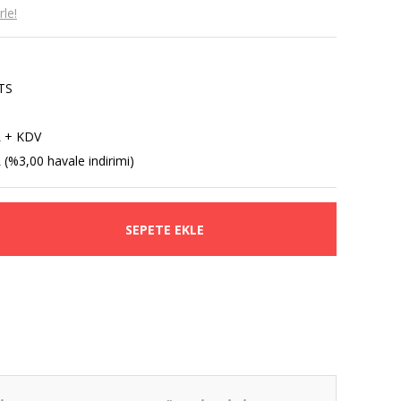
le!
TS
L + KDV
 (%3,00 havale indirimi)
SEPETE EKLE