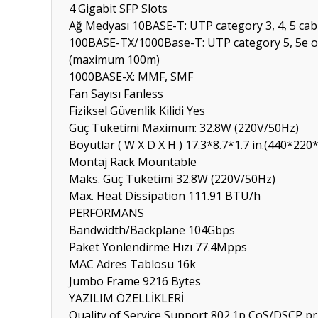
4 Gigabit SFP Slots
Ağ Medyası
10BASE-T: UTP category 3, 4, 5 c
100BASE-TX/1000Base-T: UTP category 5, 5e o
(maximum 100m)
1000BASE-X: MMF, SMF
Fan Sayısı
Fanless
Fiziksel Güvenlik Kilidi
Yes
Güç Tüketimi
Maximum: 32.8W (220V/50Hz)
Boyutlar ( W X D X H )
17.3*8.7*1.7 in.(440*22
Montaj
Rack Mountable
Maks. Güç Tüketimi
32.8W (220V/50Hz)
Max. Heat Dissipation
111.91 BTU/h
PERFORMANS
Bandwidth/Backplane
104Gbps
Paket Yönlendirme Hızı
77.4Mpps
MAC Adres Tablosu
16k
Jumbo Frame
9216 Bytes
YAZILIM ÖZELLİKLERİ
Quality of Service
Support 802.1p CoS/DSCP pri