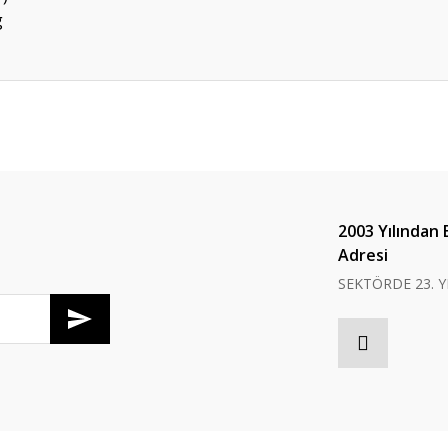
g
er konularda yetersiz gördüğünüz noktaları öneri formunu kullanarak tarafım
Bu ürüne ilk yorumu siz yapın!
Yorum Yaz
2003 Yılından 
Adresi
SEKTÖRDE 23. Y
Gönder