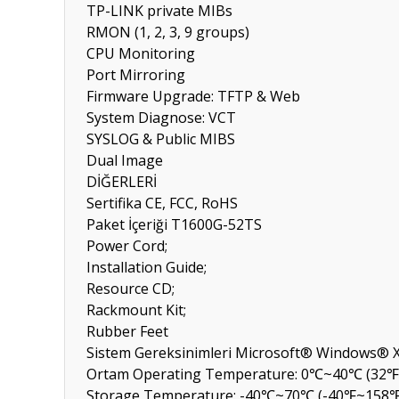
TP-LINK private MIBs
RMON (1, 2, 3, 9 groups)
CPU Monitoring
Port Mirroring
Firmware Upgrade: TFTP & Web
System Diagnose: VCT
SYSLOG & Public MIBS
Dual Image
DİĞERLERİ
Sertifika
CE, FCC, RoHS
Paket İçeriği
T1600G-52TS
Power Cord;
Installation Guide;
Resource CD;
Rackmount Kit;
Rubber Feet
Sistem Gereksinimleri
Microsoft® Windows® XP
Ortam
Operating Temperature: 0℃~40℃ (32℉
Storage Temperature: -40℃~70℃ (-40℉~158℉