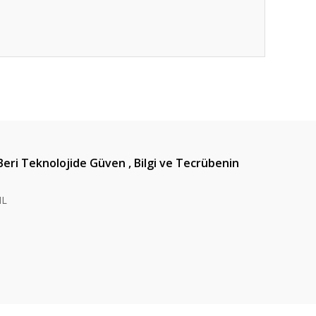
ıza iletebilirsiniz.
Beri Teknolojide Güven , Bilgi ve Tecrübenin
IL