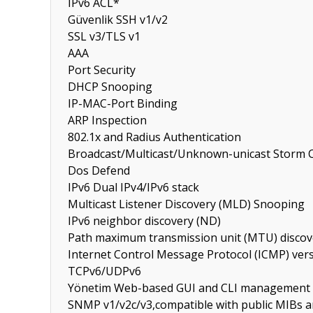
IPv6 ACL*
Güvenlik
SSH v1/v2
SSL v3/TLS v1
AAA
Port Security
DHCP Snooping
IP-MAC-Port Binding
ARP Inspection
802.1x and Radius Authentication
Broadcast/Multicast/Unknown-unicast Storm 
Dos Defend
IPv6
Dual IPv4/IPv6 stack
Multicast Listener Discovery (MLD) Snooping
IPv6 neighbor discovery (ND)
Path maximum transmission unit (MTU) discov
Internet Control Message Protocol (ICMP) vers
TCPv6/UDPv6
Yönetim
Web-based GUI and CLI management
SNMP v1/v2c/v3,compatible with public MIBs 