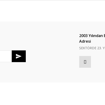
er konularda yetersiz gördüğünüz noktaları öneri formunu kullanarak tarafım
Bu ürüne ilk yorumu siz yapın!
Yorum Yaz
2003 Yılından 
Adresi
SEKTÖRDE 23. Y
Gönder