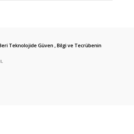
ıza iletebilirsiniz.
Beri Teknolojide Güven , Bilgi ve Tecrübenin
IL