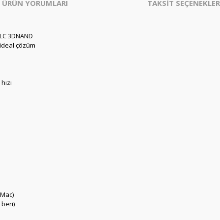
ÜRÜN YORUMLARI
TAKSİT SEÇENEKLER
TLC 3DNAND
n ideal çözüm
hızı
/Mac)
 beri)