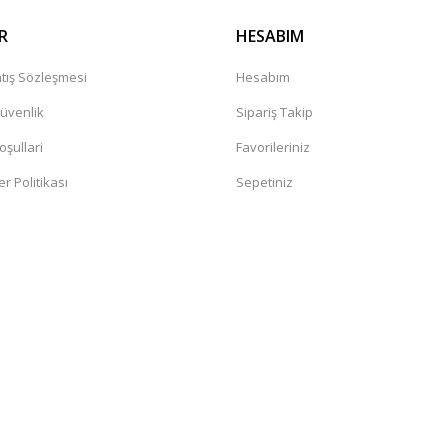
R
HESABIM
tış Sözleşmesi
Hesabım
Güvenlik
Sipariş Takip
oşullari
Favorileriniz
er Politikası
Sepetiniz