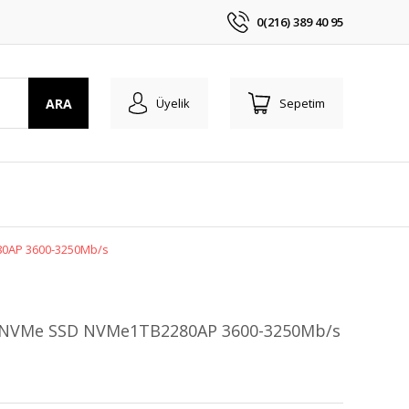
0(216) 389 40 95
ARA
Üyelik
Sepetim
0AP 3600-3250Mb/s
 NVMe SSD NVMe1TB2280AP 3600-3250Mb/s