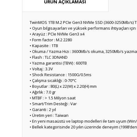
ÜRÜN AÇIKLAMASI
TwinMOS 1TB M.2 PCIe Gen3 NVMe SSD (3600-3250Mb/s) 
• Oyun bilgisayarları ve yüksek performans ihtiyaçları içi
• Arayüz : PCIe NVMe Gen3 x4
• Form factor : M.2 2280
• Kapasite : 1TB
• Okuma / Yazma Hızı : 3600Mb/s okuma, 3250Mb/s yazma 
• Flash : TLC 3DNAND
• Yazma garantisi (TBW) : 600TB
• Voltaj : 3.3V
• Shock Resistance : 1500G/0.5ms
• Çalışma sıcaklığı : 0-70°C
• Boyutlar : 80(L) x 22(W) x 2.20(H) mm
• Ağırlık : 7.0 gr
• MTBF : > 1.5 Milyon saat
• Smart/Trim Desteği : Var
• Garanti : 2 yıl
• Üretim yeri : Taiwan
• En yeni masaüstü ve laptop modelleri ile tam uyum (Win
• Bellek kategorisinde 20 yılın üzerinde deneyim (1998’den