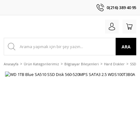
0(216) 389 40 95
ARA
Anasayfa
Ürün Kategorilerimiz
Bilgisayar Bileşenleri
Hard Diskler
SSD D