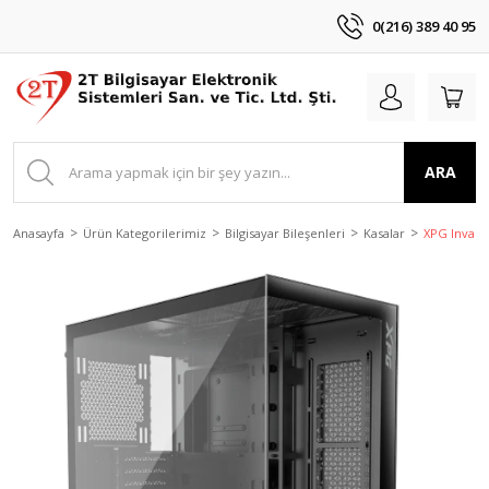
0(216) 389 40 95
ARA
Anasayfa
Ürün Kategorilerimiz
Bilgisayar Bileşenleri
Kasalar
XPG Invad