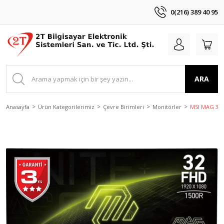
0(216) 389 40 95
ARA
Anasayfa
Ürün Kategorilerimiz
Çevre Birimleri
Monitörler
MSI MAG 32C