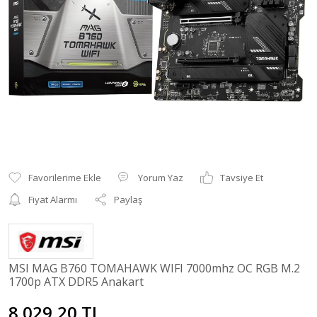
Yorum Yaz
Tavsiye Et
Fiyat Alarmı
Paylaş
MSI MAG B760 TOMAHAWK WIFI 7000mhz OC RGB M.2
1700p ATX DDR5 Anakart
8.029,20 TL