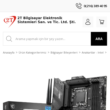
0(216) 389 40 95
ARA
Anasayfa
Ürün Kategorilerimiz
Bilgisayar Bileşenleri
Anakartlar - Intel
M