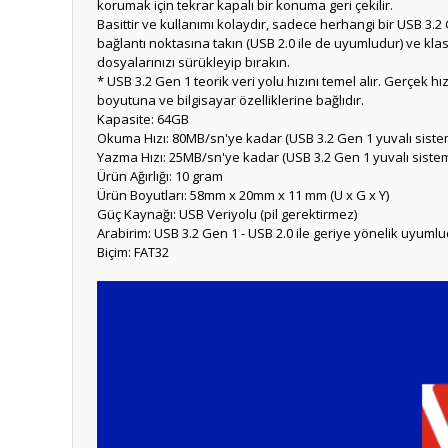
korumak için tekrar kapalı bir konuma geri çekilir.
Basittir ve kullanımı kolaydır, sadece herhangi bir USB 3.2
bağlantı noktasına takın (USB 2.0 ile de uyumludur) ve klas
dosyalarınızı sürükleyip bırakın.
* USB 3.2 Gen 1 teorik veri yolu hızını temel alır. Gerçek hı
boyutuna ve bilgisayar özelliklerine bağlıdır.
Kapasite: 64GB
Okuma Hızı: 80MB/sn'ye kadar (USB 3.2 Gen 1 yuvalı siste
Yazma Hızı: 25MB/sn'ye kadar (USB 3.2 Gen 1 yuvalı siste
Ürün Ağırlığı: 10 gram
Ürün Boyutları: 58mm x 20mm x 11 mm (U x G x Y)
Güç Kaynağı: USB Veriyolu (pil gerektirmez)
Arabirim: USB 3.2 Gen 1 - USB 2.0 ile geriye yönelik uyuml
Biçim: FAT32