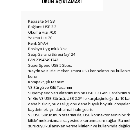
ÜRÜN AÇIKLAMASI
Kapasite
64 GB
Bağlantı
USB 3.2
Okuma Hızı
70,0
Yazma Hızı
20
Renk
SIYAH
Baskıya Uygunluk
Yok
Satış Garanti Süresi (ay)
24
EAN
23942491743
SuperSpeed USB 5Gbps.
'Kaydır ve Kilitle' mekanizması USB konnektörünü kullanı
korur.
Kompakt, şık tasarım.
V3 Sürgü ve Kilit Tasarımı
SuperSpeed veri aktarımı için bir USB 3.2 Gen 1 arabirimi
'n' Go V3 USB Sürücü, USB 2.0* ile karşılaştırıldığında 10 k
daha hızlıdır, bu özelliği onu daha büyük boyutlu dosyala
kaydetmek için daha hızlı hale getirir.
V3 USB Sürücünün tasarımı da, USB konnektörlerinin bir 'k
kilitle' mekanizması sayesinde korunmasını sağlar. Bu m
sürücüyü kullanırken yerine kilitlenir ve kullanımda deği