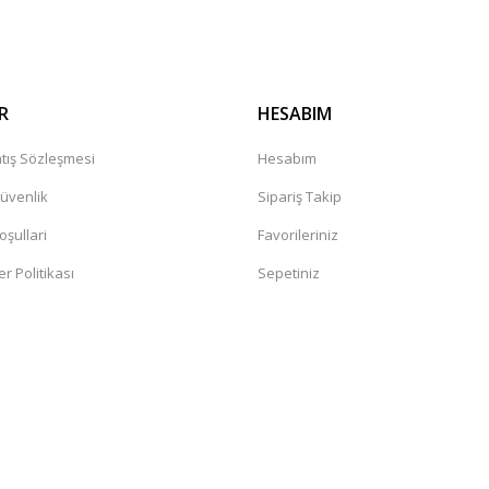
R
HESABIM
tış Sözleşmesi
Hesabım
Güvenlik
Sipariş Takip
oşullari
Favorileriniz
er Politikası
Sepetiniz