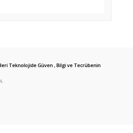
ıza iletebilirsiniz.
Beri Teknolojide Güven , Bilgi ve Tecrübenin
IL