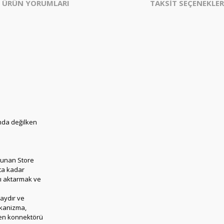
ÜRÜN YORUMLARI
TAKSİT SEÇENEKLER
mda değilken
 sunan Store
ata kadar
rı aktarmak ve
aydır ve
ekanizma,
lken konnektörü