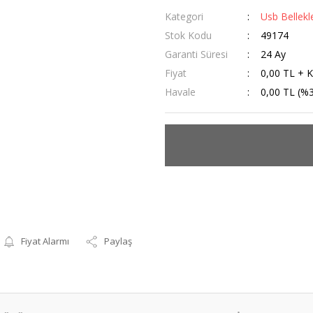
Kategori
Usb Bellekl
Stok Kodu
49174
Garanti Süresi
24 Ay
Fiyat
0,00 TL + 
Havale
0,00 TL (%3
Fiyat Alarmı
Paylaş