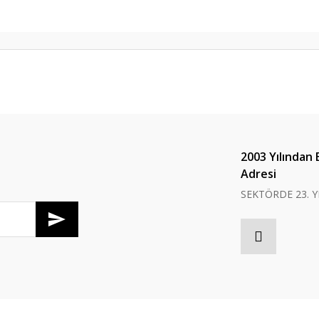
er konularda yetersiz gördüğünüz noktaları öneri formunu kullanarak tarafım
Bu ürüne ilk yorumu siz yapın!
Yorum Yaz
2003 Yılından 
Adresi
SEKTÖRDE 23. Y
Gönder