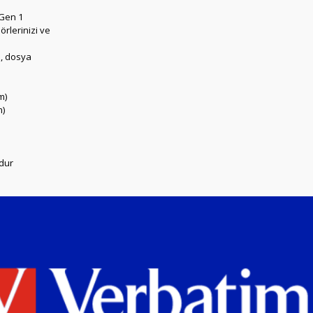
 Gen 1
örlerinizi ve
z, dosya
m)
m)
udur