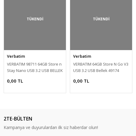
TÜKENDİ
TÜKENDİ
Verbatim
Verbatim
VERBATIM 98711 64GB Store n
VERBATIM 64GB Store N Go V3
Stay Nano USB 3.2 USB BELLEK
USB 3.2 USB Bellek 49174
0,00 TL
0,00 TL
2TE-BÜLTEN
Kampanya ve duyurulardan ilk siz haberdar olun!