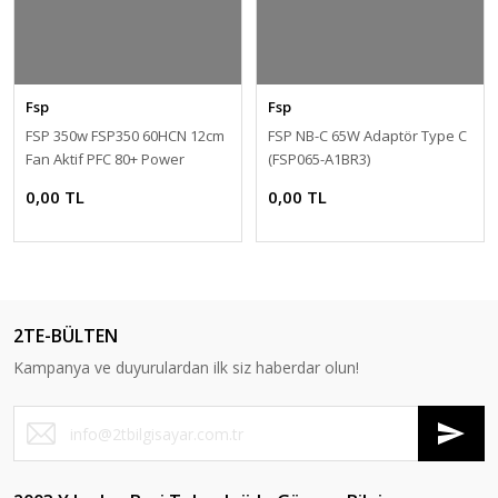
Fsp
Fsp
FSP 350w FSP350 60HCN 12cm
FSP NB-C 65W Adaptör Type C
Fan Aktif PFC 80+ Power
(FSP065-A1BR3)
Supply (PSU)
0,00 TL
0,00 TL
2TE-BÜLTEN
Kampanya ve duyurulardan ilk siz haberdar olun!