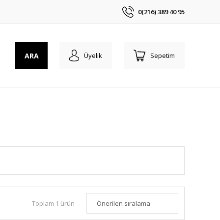
0(216) 389 40 95
ARA
Üyelik
Sepetim
Toplam 1 ürün