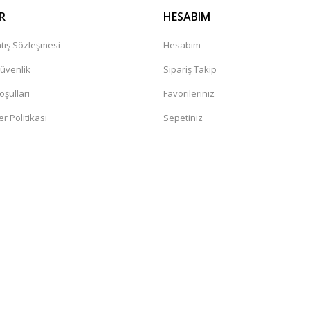
R
HESABIM
tış Sözleşmesi
Hesabım
Güvenlik
Sipariş Takip
oşullari
Favorileriniz
er Politikası
Sepetiniz