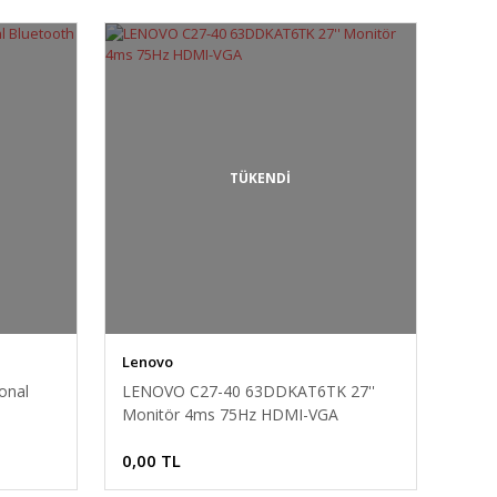
TÜKENDİ
Lenovo
onal
LENOVO C27-40 63DDKAT6TK 27''
Monitör 4ms 75Hz HDMI-VGA
0,00 TL