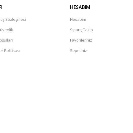
R
HESABIM
tış Sözleşmesi
Hesabım
Güvenlik
Sipariş Takip
oşullari
Favorileriniz
er Politikası
Sepetiniz