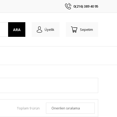
0(216) 389 40 95
ARA
Üyelik
Sepetim
Toplam 9 ürün