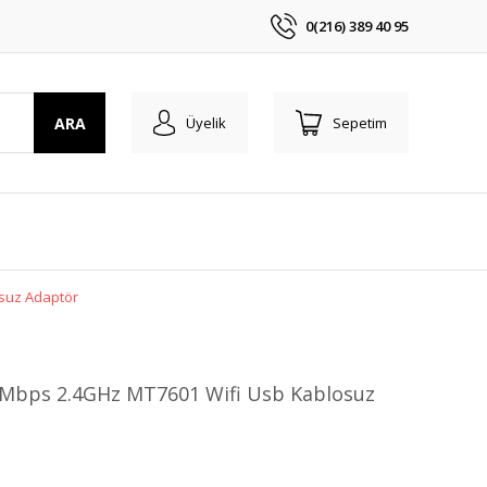
0(216) 389 40 95
ARA
Üyelik
Sepetim
suz Adaptör
Mbps 2.4GHz MT7601 Wifi Usb Kablosuz