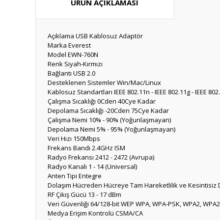
ÜRÜN AÇIKLAMASI
Açıklama
USB Kablosuz Adaptör
Marka
Everest
Model
EWN-760N
Renk
Siyah-Kırmızı
Bağlantı
USB 2.0
Desteklenen Sistemler
Win/Mac/Linux
Kablosuz Standartları
IEEE 802.11n - IEEE 802.11g - IEEE 802
Çalışma Sıcaklığı
0Cden 40Cye Kadar
Depolama Sıcaklığı
-20Cden 75Cye Kadar
Çalışma Nemi
10% - 90% (Yoğunlaşmayan)
Depolama Nemi
5% - 95% (Yoğunlaşmayan)
Veri Hızı
150Mbps
Frekans Bandı
2.4GHz ISM
Radyo Frekansı
2412 - 2472 (Avrupa)
Radyo Kanalı
1 - 14 (Universal)
Anten Tipi
Entegre
Dolaşım
Hücreden Hücreye Tam Hareketlilik ve Kesintisiz
RF Çıkış Gücü
13 - 17 dBm
Veri Güvenliği
64/128-bit WEP WPA, WPA-PSK, WPA2, WPA2
Medya Erişim Kontrolü
CSMA/CA