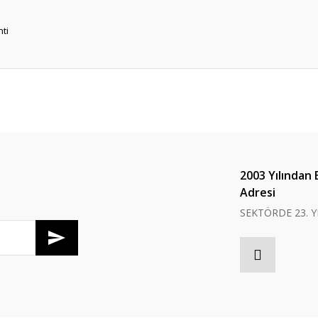
ti
er konularda yetersiz gördüğünüz noktaları öneri formunu kullanarak tarafım
Bu ürüne ilk yorumu siz yapın!
Yorum Yaz
2003 Yılından 
Adresi
SEKTÖRDE 23. Y
Gönder