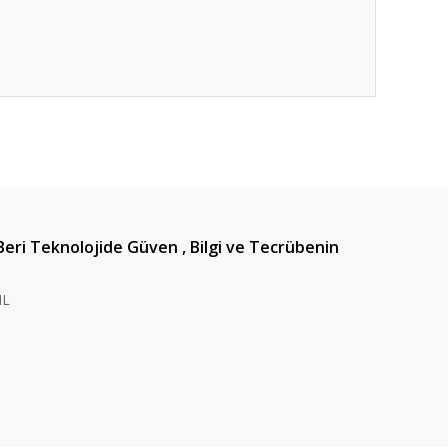
ıza iletebilirsiniz.
Beri Teknolojide Güven , Bilgi ve Tecrübenin
IL