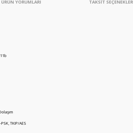
ÜRÜN YORUMLARI
TAKSİT SEÇENEKLER
.11b
 Dolaşım
-PSK, TKIP/AES