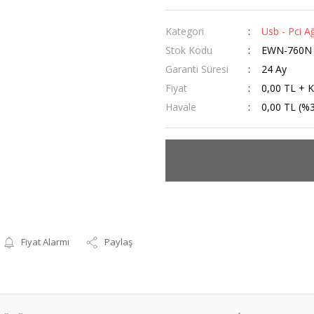
Kategori
Usb - Pci A
Stok Kodu
EWN-760N
Garanti Süresi
24 Ay
Fiyat
0,00 TL + 
Havale
0,00 TL (%3
Fiyat Alarmı
Paylaş