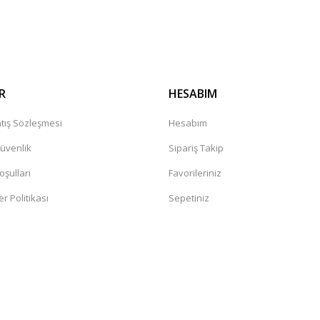
R
HESABIM
tış Sözleşmesi
Hesabım
Güvenlik
Sipariş Takip
oşullari
Favorileriniz
er Politikası
Sepetiniz