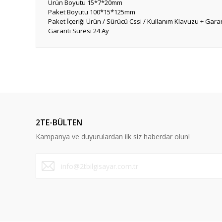
Ürün Boyutu
15*7*20mm
Paket Boyutu
100*15*125mm
Paket İçeriği
Ürün / Sürücü Cssi / Kullanım Klavuzu + Garan
Garanti Süresi
24 Ay
Bu ürünün fiyat bilgisi, resim, ürün açıklamalarında ve diğ
Görüş ve önerileriniz için teşekkür ederiz.
Ürün resmi kalitesiz, bozuk veya görüntülenemiyor.
Ürün açıklamasında eksik bilgiler bulunuyor.
2TE-BÜLTEN
Ürün bilgilerinde hatalar bulunuyor.
Kampanya ve duyurulardan ilk siz haberdar olun!
Ürün fiyatı diğer sitelerden daha pahalı.
Bu ürüne benzer farklı alternatifler olmalı.