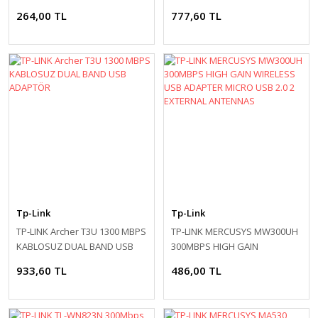
USB2.0 Adapter
Bluetooth PCI Express
264,00 TL
777,60 TL
Adapter
Tp-Link
Tp-Link
TP-LINK Archer T3U 1300 MBPS
TP-LINK MERCUSYS MW300UH
KABLOSUZ DUAL BAND USB
300MBPS HIGH GAIN
ADAPTÖR
WIRELESS USB ADAPTER
933,60 TL
486,00 TL
MICRO USB 2.0 2
EXTERNAL ANTENNAS