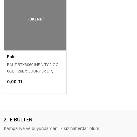
TÜKENDİ
Palit
PALIT RTX5060 INFINITY 2 OC
8GB 128Bit GDDR7 3x DP,
HDMI
0,00 TL
2TE-BÜLTEN
Kampanya ve duyurulardan ilk siz haberdar olun!