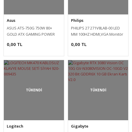
Asus
Philips
ASUS ATS-750G 750W 80+
PHILIPS 27 271V8LAB-00 LED
GOLD ATX GAMING POWER
MM 100HZ HDMI,VGA Monitör
SUPPLY
4ms
0,00 TL
0,00 TL
TÜKENDİ
TÜKENDİ
Logitech
Gigabyte