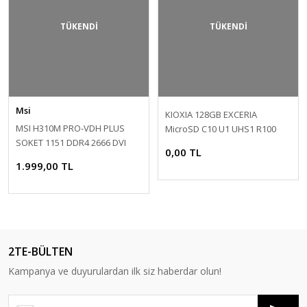
TÜKENDİ
TÜKENDİ
Msi
KIOXIA 128GB EXCERIA
MSI H310M PRO-VDH PLUS
MicroSD C10 U1 UHS1 R100
SOKET 1151 DDR4 2666 DVI
Hafıza kartı LMEX2L128GG2
0,00 TL
VGA HDMI USB3.1 mATX
1.999,00 TL
OUTLET
2TE-BÜLTEN
Kampanya ve duyurulardan ilk siz haberdar olun!