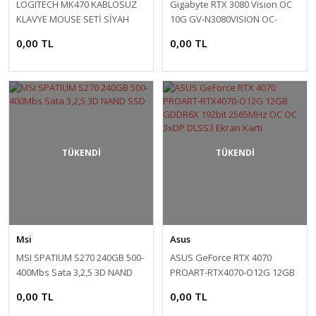
LOGITECH MK470 KABLOSUZ
Gigabyte RTX 3080 Vision OC
KLAVYE MOUSE SETİ SİYAH
10G GV-N3080VISION OC-
920-009435
10GD V2 320 Bit GDDR6X 10
0,00 TL
0,00 TL
GB Ekran Kartı V2.0
TÜKENDİ
TÜKENDİ
Msi
Asus
MSI SPATIUM S270 240GB 500-
ASUS GeForce RTX 4070
400Mbs Sata 3,2,5 3D NAND
PROART-RTX4070-O12G 12GB
SSD
GDDR6X 192bit 2565MHz OC
0,00 TL
0,00 TL
OC 3xDP DLSS3 Ekran Kartı